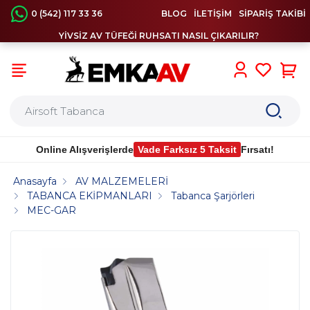
0 (542) 117 33 36
BLOG
İLETİŞİM
SİPARİŞ TAKİBİ
YİVSİZ AV TÜFEĞİ RUHSATI NASIL ÇIKARILIR?
0
Online Alışverişlerde
Vade Farksız 5 Taksit
Fırsatı!
Anasayfa
AV MALZEMELERİ
TABANCA EKİPMANLARI
Tabanca Şarjörleri
MEC-GAR