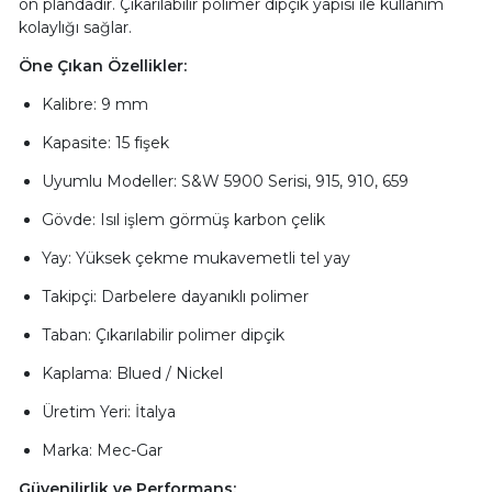
ön plandadır. Çıkarılabilir polimer dipçik yapısı ile kullanım
kolaylığı sağlar.
Öne Çıkan Özellikler:
Kalibre: 9 mm
Kapasite: 15 fişek
Uyumlu Modeller: S&W 5900 Serisi, 915, 910, 659
Gövde: Isıl işlem görmüş karbon çelik
Yay: Yüksek çekme mukavemetli tel yay
Takipçi: Darbelere dayanıklı polimer
Taban: Çıkarılabilir polimer dipçik
Kaplama: Blued / Nickel
Üretim Yeri: İtalya
Marka: Mec-Gar
Güvenilirlik ve Performans: