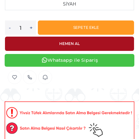
SİYAH
-
+
SEPETE EKLE
HEMEN AL
Whatsapp ile Sipariş