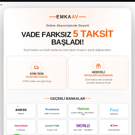
×
EMKA
AV
Online Alışverişlerde Geçerli
5 TAKSİT
VADE FARKSIZ
BAŞLADI!
Seçili banka ve kredi kartlarına özel taksit fırsatını şimdi değerlendirin.
HEDİYELİ
AYNI GÜN
ÜRÜNLERİ KAÇIRMAYIN
ÜCRETSİZ KARGO
Özel hediye setli ürünlerde
14.30’a kadar aynı gün kargo
avantajlı alışveriş fırsatı
GEÇERLİ BANKALAR
bonus
Paraf
axess
♥
✦
CARDFİNANS
Garanti BBVA · DenizBank ·
Akbank
QNB Finansbank
Halkbank
TEB
WORLD
maximum
◆ Ziraat
● KUVEYT TÜRK
İş Bankası
Kuveyt Türk
Yapı Kredi · VakıfBank
Ziraat Bankası