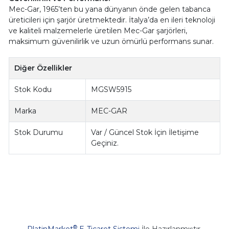
Mec-Gar, 1965’ten bu yana dünyanın önde gelen tabanca
üreticileri için şarjör üretmektedir. İtalya’da en ileri teknoloji
ve kaliteli malzemelerle üretilen Mec-Gar şarjörleri,
maksimum güvenilirlik ve uzun ömürlü performans sunar.
Diğer Özellikler
Stok Kodu
MGSW5915
Marka
MEC-GAR
Stok Durumu
Var / Güncel Stok İçin İletişime
Geçiniz.
®
PlatinMarket
E-Ticaret Sistemi
İle Hazırlanmıştır.