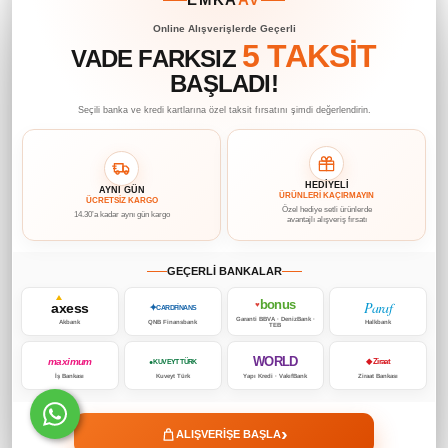
Online Alışverişlerde Geçerli
5 TAKSİT
VADE FARKSIZ
BAŞLADI!
Seçili banka ve kredi kartlarına özel taksit fırsatını şimdi değerlendirin.
HEDİYELİ
AYNI GÜN
ÜRÜNLERİ KAÇIRMAYIN
ÜCRETSİZ KARGO
Özel hediye setli ürünlerde
14.30’a kadar aynı gün kargo
avantajlı alışveriş fırsatı
GEÇERLİ BANKALAR
bonus
Paraf
axess
♥
✦
CARDFİNANS
Garanti BBVA · DenizBank ·
Akbank
QNB Finansbank
Halkbank
TEB
WORLD
maximum
◆ Ziraat
● KUVEYT TÜRK
İş Bankası
Kuveyt Türk
Yapı Kredi · VakıfBank
Ziraat Bankası
›
ALIŞVERİŞE BAŞLA