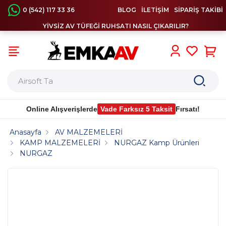
0 (542) 117 33 36
BLOG
İLETİŞİM
SİPARİŞ TAKİBİ
YİVSİZ AV TÜFEĞİ RUHSATI NASIL ÇIKARILIR?
0
Online Alışverişlerde
Vade Farksız 5 Taksit
Fırsatı!
Anasayfa
AV MALZEMELERİ
KAMP MALZEMELERİ
NURGAZ Kamp Ürünleri
NURGAZ