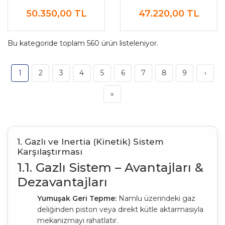
Tüfeği
50.350,00
TL
47.220,00
TL
Bu kategoride toplam
560
ürün listeleniyor.
1
2
3
4
5
6
7
8
9
›
»
1. Gazlı ve Inertia (Kinetik) Sistem
Karşılaştırması
1.1. Gazlı Sistem – Avantajları &
Dezavantajları
Yumuşak Geri Tepme:
Namlu üzerindeki gaz
deliğinden piston veya direkt kütle aktarmasıyla
mekanizmayı rahatlatır.