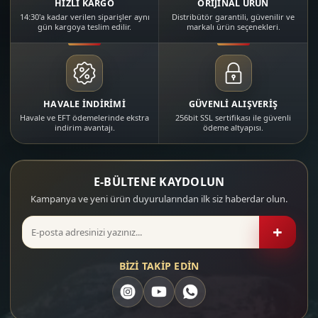
HIZLI KARGO
ORİJİNAL ÜRÜN
Daha Sert Geri Tepme:
Uzun atış seanslarında
14:30'a kadar verilen siparişler aynı
Distribütör garantili, güvenilir ve
gün kargoya teslim edilir.
markalı ürün seçenekleri.
omzunuzda daha fazla hissedersiniz; stok yay
kalitesi kritik önem kazanır.
Güvenilirlik:
Zor hava koşullarında bile tutarlı
performans sunar; minimal bakım maliyeti.
2. Popüler Kalibreler ve Kullanım Alanları
HAVALE İNDİRİMİ
GÜVENLİ ALIŞVERİŞ
2.1. 12 Kalibre (12 ga) – Çok
Havale ve EFT ödemelerinde ekstra
256bit SSL sertifikası ile güvenli
indirim avantajı.
ödeme altyapısı.
Yönlü Avcılık
Amacı:
Yaban domuzu, geyik, tavşan, sülün gibi
E-BÜLTENE KAYDOLUN
orta ve büyük boy avlar.
Örnek Modeller:
Derya MK12 AS-101S
, Stoeger
Kampanya ve yeni ürün duyurularından ilk siz haberdar olun.
P3000,
Benelli M2
.
+
Evergreen Avantajı:
12 ga’in popülerliği yıllar
geçse de aynı kalitede devam eder; fişek bulma
ve çeşitlilik her ortamda garanti.
BİZİ TAKİP EDİN
2.2. 20 Kalibre (20 ga) – Hafif
Avcılık & Sportif Atış