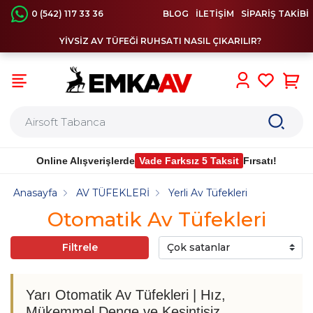
0 (542) 117 33 36
BLOG
İLETİŞİM
SİPARİŞ TAKİBİ
YİVSİZ AV TÜFEĞİ RUHSATI NASIL ÇIKARILIR?
0
Online Alışverişlerde
Vade Farksız 5 Taksit
Fırsatı!
Anasayfa
AV TÜFEKLERİ
Yerli Av Tüfekleri
Otomatik Av Tüfekleri
Filtrele
Yarı Otomatik Av Tüfekleri | Hız,
Mükemmel Denge ve Kesintisiz