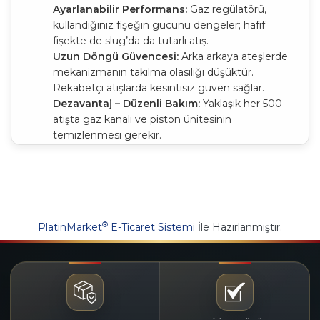
Ayarlanabilir Performans:
Gaz regülatörü,
kullandığınız fişeğin gücünü dengeler; hafif
fişekte de slug’da da tutarlı atış.
Uzun Döngü Güvencesi:
Arka arkaya ateşlerde
mekanizmanın takılma olasılığı düşüktür.
Rekabetçi atışlarda kesintisiz güven sağlar.
Dezavantaj – Düzenli Bakım:
Yaklaşık her 500
atışta gaz kanalı ve piston ünitesinin
temizlenmesi gerekir.
1.2. Inertia Sistem – Artıları &
Eksileri
Basit Parça Dizilimi:
Piston yok; namlunun geri
tepmesi mekanizmayı işletir. Parça sayısı az
®
PlatinMarket
E-Ticaret Sistemi
İle Hazırlanmıştır.
olduğundan bakım kolaydır.
Az Kurum Birikimi:
Gaz kullanılmadığından
karbon birikimi minimaldir; temizlik aralıkları uzar.
Hafif Tasarım:
İnertia modeller genellikle birkaç
yüz gram daha hafiftir. Uzun yürüyüşlü av
gezilerinde fark hissedilir.