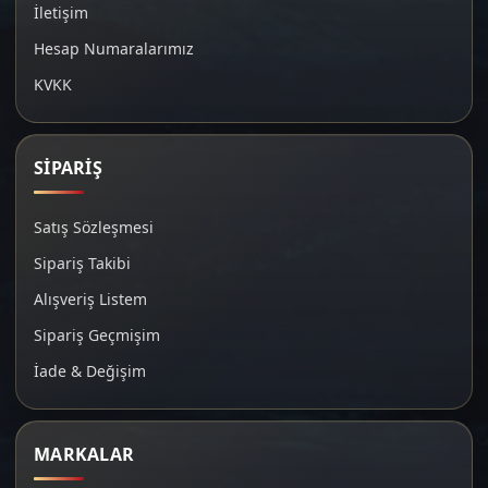
İletişim
Derya MK12 AS-101S:
Gazlı pistonlu, ayarlanabilir
gaz halkası, kompakt polimer gövde. TÜBİTAK
Hesap Numaralarımız
onaylı %0,2 arıza oranı.
KVKK
Huğlu XR-8
Pro Gold:
İnertia sistemi, match
trigger, minimal bakım ihtiyacı. Uzun yürüyüşler
için hafif yapısı ön plana çıkar.
Aksa Crossfire T-14 36 ga:
Bullpup tasarım, çift
SİPARİŞ
piston, susturucu uyumlu namlu. Kısa gövde –
uzun namlu avantajı.
Satış Sözleşmesi
3.2. Global Öne Çıkanlar
Sipariş Takibi
Benelli M2 (İtalya/ABD):
İnertia sistemi, düşük
Alışveriş Listem
arıza oranı, yüksek güvenilirlik. Outdoor Life
dergisi 2024 testlerinde birinci.
Sipariş Geçmişim
Remington Versa Max (ABD):
Modüler gaz
İade & Değişim
portu, Light-Lock bore adaptörü, çok amaçlı
kullanım. “2023 En Çok Tercih Edilen” ödülü
sahibi.
MARKALAR
Browning Maxus II (ABD):
Speed Lock Lite
piston, Power Drive aksiyon, düşük geri tepme.