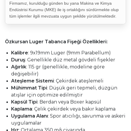
Firmamız, kurulduğu günden bu yana Makina ve Kimya
Endüstrisi Kurumu (MKE) ile iş ortaklığını sürdürmekte olup
tüm işlemler ilgili mevzuata uygun şekilde yürütülmektedir.
Özkursan Luger Tabanca Fişeği Özellikleri:
Kalibre
: 9x19mm Luger (9mm Parabellum)
Duruş
: Genellikle düz metal gövdeli fişekler
Ağırlık
: 115 gr (genellikle, modeline göre
değişebilir)
Ateşleme Sistemi
: Çekirdek ateşlemeli
Mühimmat Tipi
: Düşük geri tepmeli, düzgün
atışlar için optimize edilmiştir
Kapsül Tipi
: Berdan veya Boxer kapsül
Kaplama
: Çelik çekirdek veya bakır kaplama
Uygulama Alanı
: Spor atıcılığı, savunma ve askeri
uygulamalar
Hız
: Ortalama 350 m/s civarında