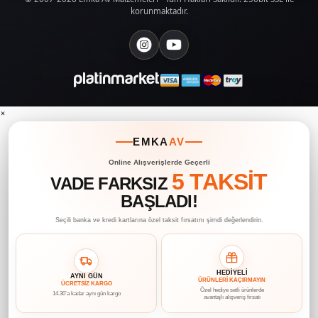
korunmaktadır.
×
EMKA
AV
Online Alışverişlerde Geçerli
5 TAKSİT
VADE FARKSIZ
BAŞLADI!
Seçili banka ve kredi kartlarına özel taksit fırsatını şimdi değerlendirin.
HEDİYELİ
AYNI GÜN
ÜRÜNLERİ KAÇIRMAYIN
ÜCRETSİZ KARGO
Özel hediye setli ürünlerde
14.30’a kadar aynı gün kargo
avantajlı alışveriş fırsatı