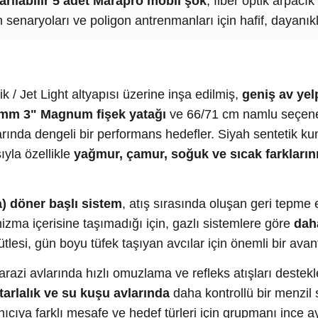
arılabilir 5 adet Marapro mobil şok
, fiber optik arpacı
 senaryoları ve poligon antrenmanları için hafif, dayanık
k / Jet Light altyapısı üzerine inşa edilmiş,
geniş av yel
mm 3" Magnum fişek yatağı
ve 66/71 cm namlu seçenek
arında dengeli bir performans hedefler. Siyah sentetik k
ıyla özellikle
yağmur, çamur, soğuk ve sıcak farkları
ia) döner başlı sistem
, atış sırasında oluşan geri tepme e
nizma içerisine taşımadığı için, gazlı sistemlere göre
dah
tlesi, gün boyu tüfek taşıyan avcılar için önemli bir avan
arazi avlarında hızlı omuzlama ve refleks atışları destek
 tarlalık ve su kuşu avlarında
daha kontrollü bir menzil
anıcıya farklı mesafe ve hedef türleri için grupmanı ince