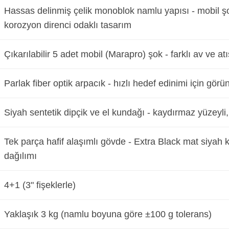
Hassas delinmiş çelik monoblok namlu yapısı - mobil şo
korozyon direnci odaklı tasarım
Çıkarılabilir 5 adet mobil (Marapro) şok - farklı av ve atı
Parlak fiber optik arpacık - hızlı hedef edinimi için görü
Siyah sentetik dipçik ve el kundağı - kaydırmaz yüzeyli,
Tek parça hafif alaşımlı gövde - Extra Black mat siyah 
dağılımı
4+1 (3" fişeklerle)
Yaklaşık 3 kg (namlu boyuna göre ±100 g tolerans)