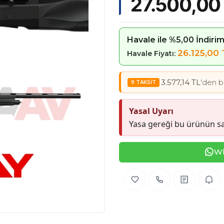
27.500,00
Havale ile %5,00 İndiri
26.125,00 
Havale Fiyatı:
3.577,14 TL
'den b
Yasal Uyarı
Yasa gereği bu ürünün sa
Wh