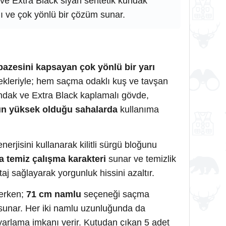
k ve Extra Black siyah sentetik kundak
lı ve çok yönlü bir çözüm sunar.
pazesini kapsayan çok yönlü bir yarı
leriyle; hem saçma odaklı kuş ve tavşan
undak ve Extra Black kaplamalı gövde,
nın yüksek olduğu sahalarda
kullanıma
nerjisini kullanarak kilitli sürgü bloğunu
a temiz çalışma karakteri
sunar ve temizlik
taj sağlayarak yorgunluk hissini azaltır.
lerken;
71 cm namlu
seçeneği saçma
 sunar. Her iki namlu uzunluğunda da
 ayarlama imkanı verir. Kutudan çıkan 5 adet