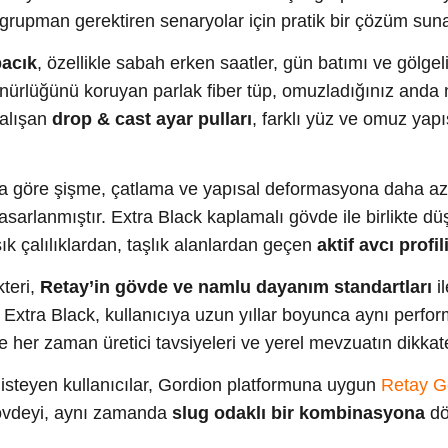
grupman gerektiren senaryolar için pratik bir çözüm suna
pacık
, özellikle sabah erken saatler, gün batımı ve gölgel
örünürlüğünü koruyan parlak fiber tüp, omuzladığınız anda 
çalışan
drop & cast ayar pulları
, farklı yüz ve omuz yapıs
a göre şişme, çatlama ve yapısal deformasyona daha az 
asarlanmıştır. Extra Black kaplamalı gövde ile birlikte d
ık çalılıklardan, taşlık alanlardan geçen
aktif avcı profil
teri,
Retay’in gövde ve namlu dayanım standartları
il
kte Extra Black, kullanıcıya uzun yıllar boyunca aynı perf
 her zaman üretici tavsiyeleri ve yerel mevzuatın dikkat
isteyen kullanıcılar, Gordion platformuna uygun
Retay G
gövdeyi, aynı zamanda
slug odaklı bir kombinasyona
dön