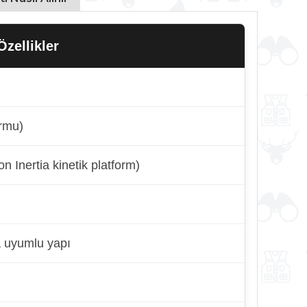
zellikler
ormu)
on Inertia kinetik platform)
a uyumlu yapı