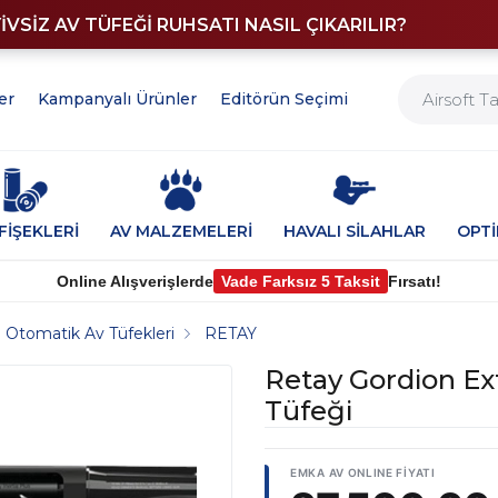
YİVSİZ AV TÜFEĞİ RUHSATI NASIL ÇIKARILIR?
er
Kampanyalı Ürünler
Editörün Seçimi
FİŞEKLERİ
AV MALZEMELERİ
HAVALI SİLAHLAR
OPT
Online Alışverişlerde
Vade Farksız 5 Taksit
Fırsatı!
Otomatik Av Tüfekleri
RETAY
Retay Gordion Ex
Tüfeği