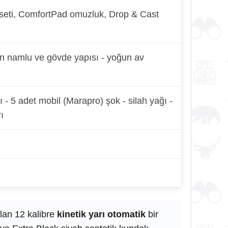
ok seti, ComfortPad omuzluk, Drop & Cast
çen namlu ve gövde yapısı - yoğun av
 - 5 adet mobil (Marapro) şok - silah yağı -
ı
alan 12 kalibre
kinetik yarı otomatik
bir