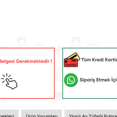
ekleri
Ürün Yorumları
Yivsiz Av Tüfeği Ruhsat