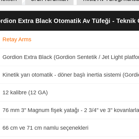
rdion Extra Black Otomatik Av Tüfeği - Teknik Ö
Retay Arms
Gordion Extra Black (Gordion Sentetik / Jet Light platf
Kinetik yarı otomatik - döner başlı inertia sistemi (Gordi
12 kalibre (12 GA)
76 mm 3" Magnum fişek yatağı - 2 3/4" ve 3" kovanlarl
66 cm ve 71 cm namlu seçenekleri