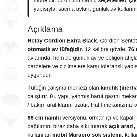
modeldir. 66/71 cm namlu seçenekleri,
çık
yapısıyla; saçma avları, günlük av kullanım
Açıklama
Retay Gordion Extra Black
, Gordion Senteti
otomatik av tüfeğidir
. 12 kalibre gövde,
76 
avlarında, hem de günlük av ve poligon atışl
darbelere ve çizilmelere karşı toleranslı yapıs
uygundur.
Tüfeğin çalışma merkezi olan
kinetik (inert
çalıştırır. Bu yapı, yanmış barut gazını meka
/ bakım aralıklarını uzatır. Hafif mekanizma kü
66 cm namlu
versiyonu, orman içi ve kapalı 
dağılımını biraz daha sıkı tutarak
açık arazi,
kullanılan
mobil Marapro şok sistemi
, kull