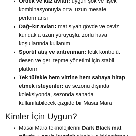
Ördek ve kaz avları:
uygun şok ve fişek
kombinasyonuyla orta–uzun mesafe
performansı
Dağ–kır avları:
mat siyah gövde ve ceviz
kundakla uzun yürüyüşlü, zorlu hava
koşullarında kullanım
Sportif atış ve antrenman:
tetik kontrolü,
desen ve geri tepme yönetimi için stabil
platform
Tek tüfekle hem vitrine hem sahaya hitap
etmek isteyenler:
av sezonu dışında
koleksiyonda, sezonda sahada
kullanılabilecek çizgide bir Masai Mara
Kimler İçin Uygun?
Masai Mara teknolojilerini
Dark Black mat