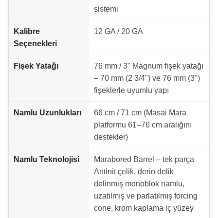
sistemi
Kalibre
12 GA / 20 GA
Seçenekleri
Fişek Yatağı
76 mm / 3" Magnum fişek yatağı
– 70 mm (2 3/4") ve 76 mm (3")
fişeklerle uyumlu yapı
Namlu Uzunlukları
66 cm / 71 cm (Masai Mara
platformu 61–76 cm aralığını
destekler)
Namlu Teknolojisi
Marabored Barrel – tek parça
Antinit çelik, derin delik
delinmiş monoblok namlu,
uzatılmış ve parlatılmış forcing
cone, krom kaplama iç yüzey