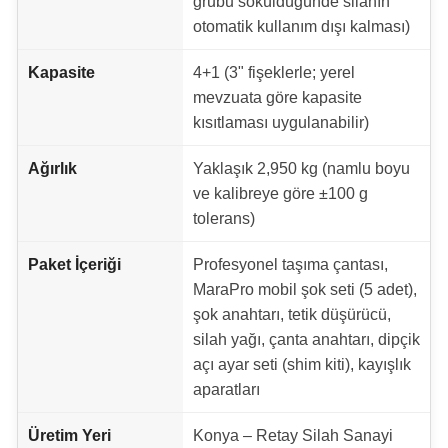
grubu söküldüğünde silahın
otomatik kullanım dışı kalması)
Kapasite
4+1 (3" fişeklerle; yerel
mevzuata göre kapasite
kısıtlaması uygulanabilir)
Ağırlık
Yaklaşık 2,950 kg (namlu boyu
ve kalibreye göre ±100 g
tolerans)
Paket İçeriği
Profesyonel taşıma çantası,
MaraPro mobil şok seti (5 adet),
şok anahtarı, tetik düşürücü,
silah yağı, çanta anahtarı, dipçik
açı ayar seti (shim kiti), kayışlık
aparatları
Üretim Yeri
Konya – Retay Silah Sanayi