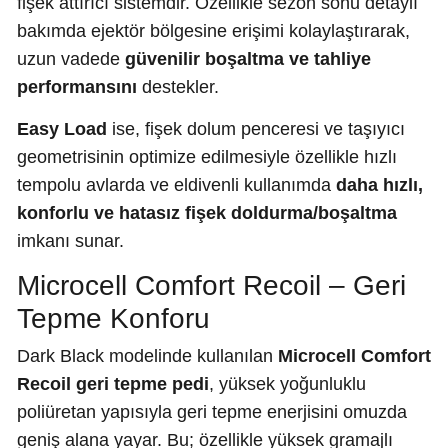
fişek attırıcı sistemdir. Özellikle sezon sonu detaylı
bakımda ejektör bölgesine erişimi kolaylaştırarak,
uzun vadede
güvenilir boşaltma ve tahliye
performansını
destekler.
Easy Load
ise, fişek dolum penceresi ve taşıyıcı
geometrisinin optimize edilmesiyle özellikle hızlı
tempolu avlarda ve eldivenli kullanımda
daha hızlı,
konforlu ve hatasız fişek doldurma/boşaltma
imkanı sunar.
Microcell Comfort Recoil – Geri
Tepme Konforu
Dark Black modelinde kullanılan
Microcell Comfort
Recoil geri tepme pedi
, yüksek yoğunluklu
poliüretan yapısıyla geri tepme enerjisini omuzda
geniş alana yayar. Bu; özellikle yüksek gramajlı