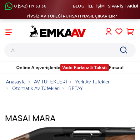
0 (542) 117 33 36
BLOG
İLETİŞİM
SİPARİŞ TAKİBİ
YİVSİZ AV TÜFEĞİ RUHSATI NASIL ÇIKARILIR?
0
Online Alışverişlerde
Vade Farksız 5 Taksit
Fırsatı!
Anasayfa
AV TÜFEKLERİ
Yerli Av Tüfekleri
Otomatik Av Tüfekleri
RETAY