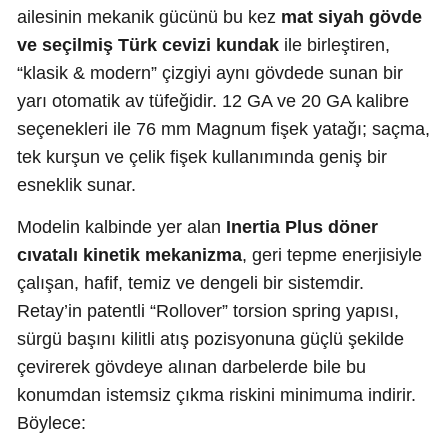
ailesinin mekanik gücünü bu kez
mat siyah gövde
ve seçilmiş Türk cevizi kundak
ile birleştiren,
“klasik & modern” çizgiyi aynı gövdede sunan bir
yarı otomatik av tüfeğidir. 12 GA ve 20 GA kalibre
seçenekleri ile 76 mm Magnum fişek yatağı; saçma,
tek kurşun ve çelik fişek kullanımında geniş bir
esneklik sunar.
Modelin kalbinde yer alan
Inertia Plus döner
cıvatalı kinetik mekanizma
, geri tepme enerjisiyle
çalışan, hafif, temiz ve dengeli bir sistemdir.
Retay’in patentli “Rollover” torsion spring yapısı,
sürgü başını kilitli atış pozisyonuna güçlü şekilde
çevirerek gövdeye alınan darbelerde bile bu
konumdan istemsiz çıkma riskini minimuma indirir.
Böylece: