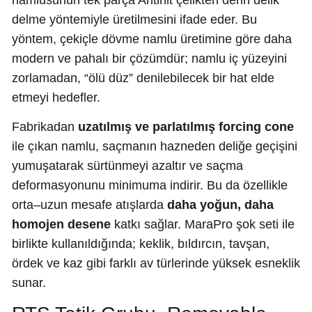
namlusunun tek parça Antinit çelikten derin delik
delme yöntemiyle üretilmesini ifade eder. Bu
yöntem, çekiçle dövme namlu üretimine göre daha
modern ve pahalı bir çözümdür; namlu iç yüzeyini
zorlamadan, “ölü düz” denilebilecek bir hat elde
etmeyi hedefler.
Fabrikadan
uzatılmış ve parlatılmış forcing cone
ile çıkan namlu, saçmanın hazneden deliğe geçişini
yumuşatarak sürtünmeyi azaltır ve saçma
deformasyonunu minimuma indirir. Bu da özellikle
orta–uzun mesafe atışlarda
daha yoğun, daha
homojen desene
katkı sağlar. MaraPro şok seti ile
birlikte kullanıldığında; keklik, bıldırcın, tavşan,
ördek ve kaz gibi farklı av türlerinde yüksek esneklik
sunar.