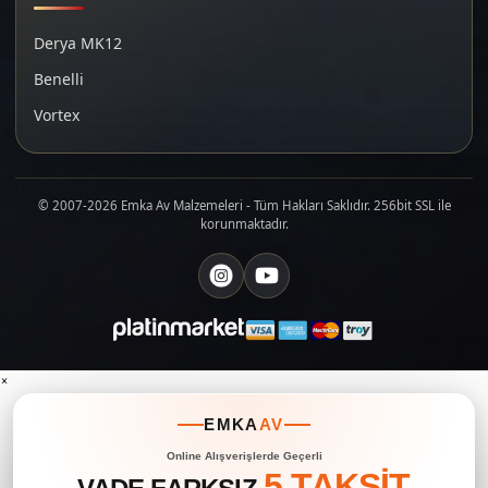
Derya MK12
Benelli
Vortex
© 2007-2026 Emka Av Malzemeleri - Tüm Hakları Saklıdır. 256bit SSL ile
korunmaktadır.
×
EMKA
AV
Online Alışverişlerde Geçerli
5 TAKSİT