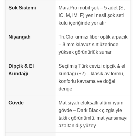
Şok Sistemi
MaraPro mobil şok – 5 adet (S,
IC, M, IM, F) yeni nesil şok seti
kutu içeriğinde yer alır
Nişangah
TruGlo kırmızı fiber optik arpacık
– 8 mm kılavuz sırt üzerinde
yüksek görünürlük sunar
Dipçik & El
Seçilmiş Türk cevizi dipçik & el
Kundağı
kundağı (+2) – klasik av formu,
konforlu kavrama ve doğal
denge
Gövde
Mat siyah eloksallı alüminyum
gövde – Dark Black çizgisiyle
taktik görünümlü, mat yansımayı
azaltan dış yüzey