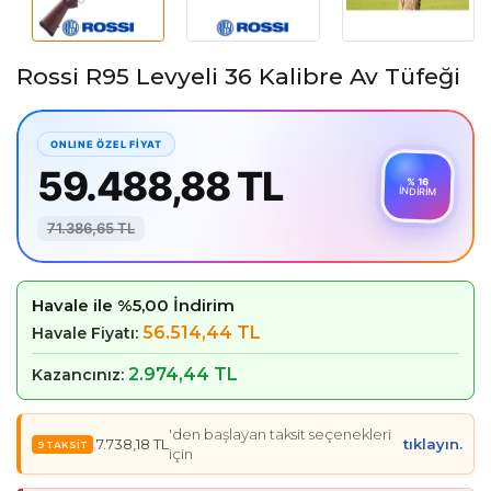
Rossi R95 Levyeli 36 Kalibre Av Tüfeği
59.488,88 TL
% 16
İNDİRİM
71.386,65 TL
Havale ile %5,00 İndirim
56.514,44 TL
Havale Fiyatı:
2.974,44 TL
Kazancınız:
'den başlayan taksit seçenekleri
7.738,18 TL
tıklayın.
için