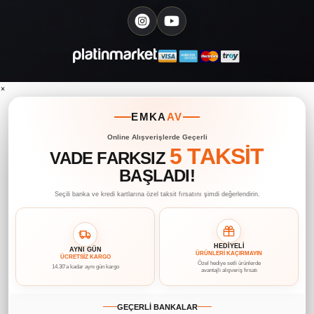
×
EMKA
AV
Online Alışverişlerde Geçerli
5 TAKSİT
VADE FARKSIZ
BAŞLADI!
Seçili banka ve kredi kartlarına özel taksit fırsatını şimdi değerlendirin.
HEDİYELİ
AYNI GÜN
ÜRÜNLERİ KAÇIRMAYIN
ÜCRETSİZ KARGO
Özel hediye setli ürünlerde
14.30’a kadar aynı gün kargo
avantajlı alışveriş fırsatı
GEÇERLİ BANKALAR