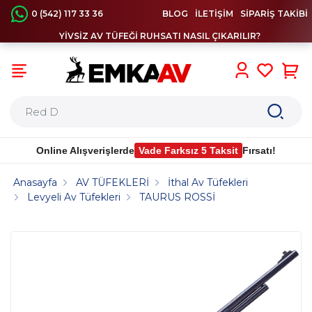
0 (542) 117 33 36
BLOG
İLETİŞİM
SİPARİŞ TAKİBİ
YİVSİZ AV TÜFEĞİ RUHSATI NASIL ÇIKARILIR?
0
Online Alışverişlerde
Vade Farksız 5 Taksit
Fırsatı!
Anasayfa
AV TÜFEKLERİ
İthal Av Tüfekleri
Levyeli Av Tüfekleri
TAURUS ROSSİ