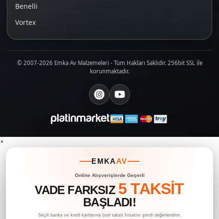
Benelli
Vortex
© 2007-2026 Emka Av Malzemeleri - Tüm Hakları Saklıdır. 256bit SSL ile
korunmaktadır.
×
EMKA
AV
Online Alışverişlerde Geçerli
5 TAKSİT
VADE FARKSIZ
BAŞLADI!
Seçili banka ve kredi kartlarına özel taksit fırsatını şimdi değerlendirin.