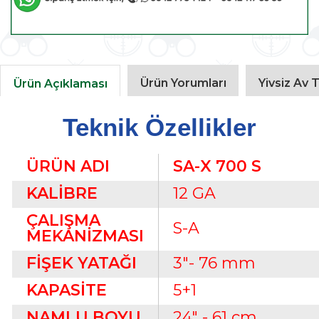
Ürün Yorumları
Yivsiz Av T
Ürün Açıklaması
Teknik Özellikler
ÜRÜN ADI
SA-X 700 S
KALİBRE
12 GA
ÇALIŞMA
S-A
MEKANİZMASI
FİŞEK YATAĞI
3"- 76 mm
KAPASİTE
5+1
NAMLU BOYU
24" - 61 cm