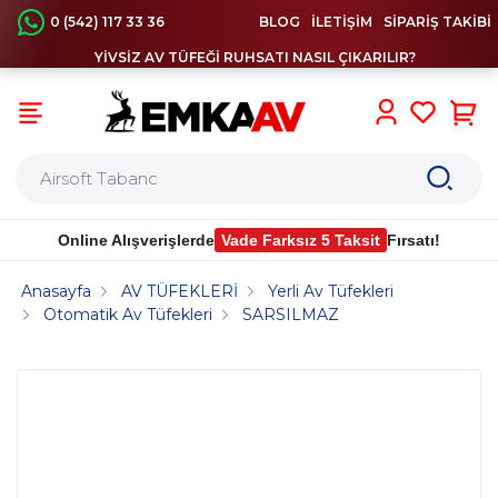
0 (542) 117 33 36
BLOG
İLETİŞİM
SİPARİŞ TAKİBİ
YİVSİZ AV TÜFEĞİ RUHSATI NASIL ÇIKARILIR?
0
Online Alışverişlerde
Vade Farksız 5 Taksit
Fırsatı!
Anasayfa
AV TÜFEKLERİ
Yerli Av Tüfekleri
Otomatik Av Tüfekleri
SARSILMAZ