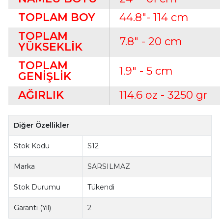
TOPLAM BOY
44.8"- 114 cm
TOPLAM
7.8" - 20 cm
YÜKSEKLİK
TOPLAM
1.9" - 5 cm
GENİŞLİK
AĞIRLIK
114.6 oz - 3250 gr
Diğer Özellikler
Stok Kodu
S12
Marka
SARSILMAZ
Stok Durumu
Tükendi
Garanti (Yıl)
2