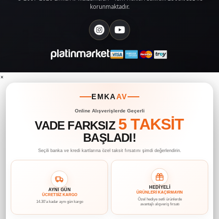
korunmaktadır.
×
EMKA
AV
Online Alışverişlerde Geçerli
5 TAKSİT
VADE FARKSIZ
BAŞLADI!
Seçili banka ve kredi kartlarına özel taksit fırsatını şimdi değerlendirin.
HEDİYELİ
AYNI GÜN
ÜRÜNLERİ KAÇIRMAYIN
ÜCRETSİZ KARGO
Özel hediye setli ürünlerde
14.30’a kadar aynı gün kargo
avantajlı alışveriş fırsatı