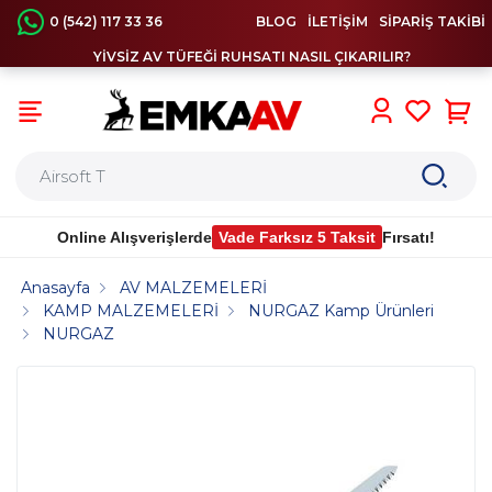
0 (542) 117 33 36
BLOG
İLETİŞİM
SİPARİŞ TAKİBİ
YİVSİZ AV TÜFEĞİ RUHSATI NASIL ÇIKARILIR?
0
Online Alışverişlerde
Vade Farksız 5 Taksit
Fırsatı!
Anasayfa
AV MALZEMELERİ
KAMP MALZEMELERİ
NURGAZ Kamp Ürünleri
NURGAZ