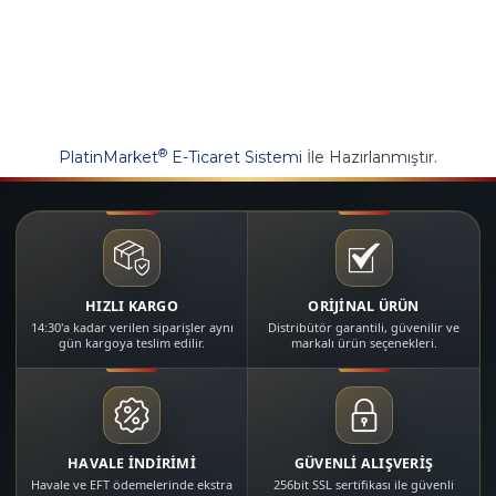
®
PlatinMarket
E-Ticaret Sistemi
İle Hazırlanmıştır.
HIZLI KARGO
ORİJİNAL ÜRÜN
14:30'a kadar verilen siparişler aynı
Distribütör garantili, güvenilir ve
gün kargoya teslim edilir.
markalı ürün seçenekleri.
HAVALE İNDİRİMİ
GÜVENLİ ALIŞVERİŞ
Havale ve EFT ödemelerinde ekstra
256bit SSL sertifikası ile güvenli