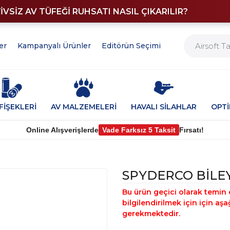
YİVSİZ AV TÜFEĞİ RUHSATI NASIL ÇIKARILIR?
er
Kampanyalı Ürünler
Editörün Seçimi
FİŞEKLERİ
AV MALZEMELERİ
HAVALI SİLAHLAR
OPT
Online Alışverişlerde
Vade Farksız 5 Taksit
Fırsatı!
SPYDERCO BİLEY
Bu ürün geçici olarak temin 
bilgilendirilmek için için a
gerekmektedir.