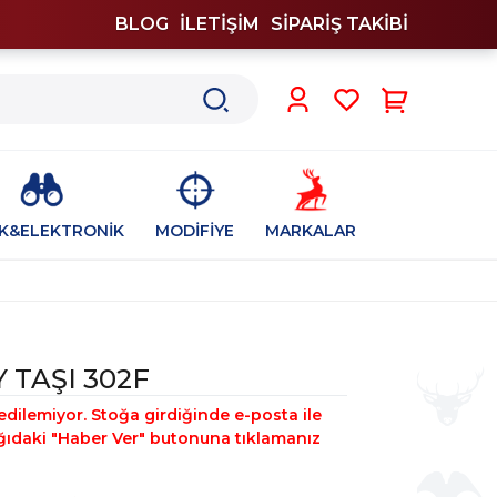
BLOG
İLETİŞİM
SİPARİŞ TAKİBİ
0
İK&ELEKTRONİK
MODİFİYE
MARKALAR
 TAŞI 302F
edilemiyor. Stoğa girdiğinde e-posta ile
şağıdaki "Haber Ver" butonuna tıklamanız