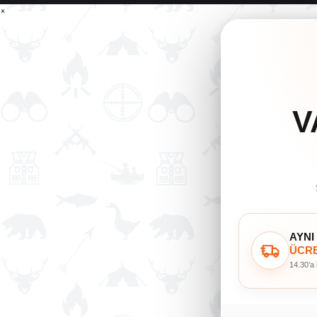
×
V
AYNI
ÜCRE
14.30’a