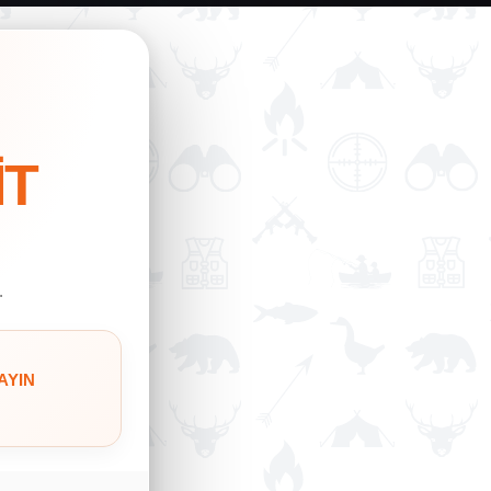
İT
.
AYIN