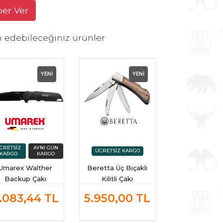
ber Ver
h edebileceğiniz ürünler
YENİ
YENİ
Umarex Walther
Beretta Üç Bıçaklı
Backup Çakı
Kilitli Çakı
.083,44
TL
5.950,00
TL