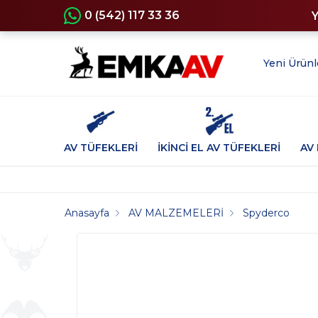
0 (542) 117 33 36
Yeni Ürünl
AV TÜFEKLERİ
İKİNCİ EL AV TÜFEKLERİ
AV 
Anasayfa
AV MALZEMELERİ
Spyderco