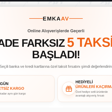
EMKA
AV
Online Alışverişlerde Geçerli
5 TAKS
ADE FARKSIZ
BAŞLADI!
Seçili banka ve kredi kartlarına özel taksit fırsatını şimdi değerlendirin
HEDİYELİ
 GÜN
ÜRÜNLERİ KAÇIRM
TSİZ KARGO
Özel hediye setli ürünlerde
 kadar aynı gün kargo
avantajlı alışveriş fırsatı