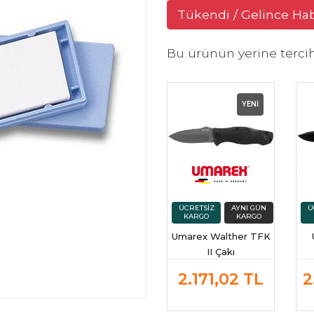
Tükendi / Gelince Ha
Bu ürünün yerine terci
YENİ
Umarex Walther TFK
II Çakı
2.171,02
TL
2