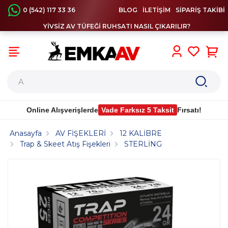
0 (542) 117 33 36
BLOG
İLETİŞİM
SİPARİŞ TAKİBİ
YİVSİZ AV TÜFEĞİ RUHSATI NASIL ÇIKARILIR?
0
Online Alışverişlerde
Vade Farksız 5 Taksit
Fırsatı!
Anasayfa
AV FİŞEKLERİ
12 KALİBRE
Trap & Skeet Atış Fişekleri
STERLİNG