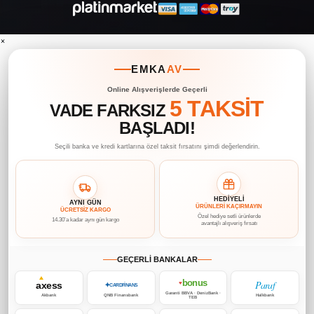
×
EMKA
AV
Online Alışverişlerde Geçerli
5 TAKSİT
VADE FARKSIZ
BAŞLADI!
Seçili banka ve kredi kartlarına özel taksit fırsatını şimdi değerlendirin.
HEDİYELİ
AYNI GÜN
ÜRÜNLERİ KAÇIRMAYIN
ÜCRETSİZ KARGO
Özel hediye setli ürünlerde
14.30’a kadar aynı gün kargo
avantajlı alışveriş fırsatı
GEÇERLİ BANKALAR
bonus
Paraf
axess
♥
✦
CARDFİNANS
Garanti BBVA · DenizBank ·
Akbank
QNB Finansbank
Halkbank
TEB