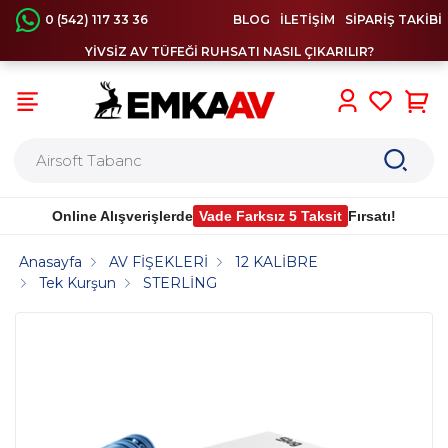
0 (542) 117 33 36
BLOG
İLETİŞİM
SİPARİŞ TAKİBİ
YİVSİZ AV TÜFEĞİ RUHSATI NASIL ÇIKARILIR?
0
Online Alışverişlerde
Vade Farksız 5 Taksit
Fırsatı!
Anasayfa
AV FİŞEKLERİ
12 KALİBRE
Tek Kurşun
STERLİNG