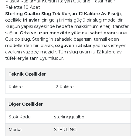
Plastik Kaplamalı Kurşun İtalyan Gualandi Tasarımıdır
Pakette 10 Adet
Sterling Gualbo Slug Tek Kurşun 12 Kalibre Av Fişeği
,
özellikle
iri avlar
için geliştirilmiş güçlü bir slug modelidir.
Kurşun yapısı sayesinde hedefte maksimum enerji transferi
sağlar.
Orta ve uzun menzilde yüksek isabet oranı
sunar.
Gualbo slug, Sterling’in sahadaki başarısını temsil eden
modellerden biri olarak,
özgüvenli atışlar
yapmak isteyen
avcıların vazgeçilmezidir. Tüm slug uyumlu 12 kalibre av
tüfekleriyle tam uyumludur.
Teknik Özellikler
Kalibre
12 Kalibre
Diğer Özellikler
Stok Kodu
sterlinggualbo
Marka
STERLİNG