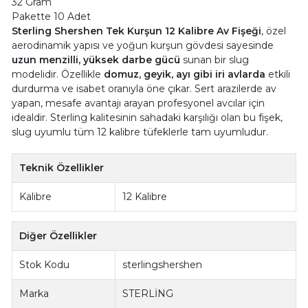
32 Gram
Pakette 10 Adet
Sterling Shershen Tek Kurşun 12 Kalibre Av Fişeği
, özel
aerodinamik yapısı ve yoğun kurşun gövdesi sayesinde
uzun menzilli, yüksek darbe gücü
sunan bir slug
modelidir. Özellikle
domuz, geyik, ayı gibi iri avlarda
etkili
durdurma ve isabet oranıyla öne çıkar. Sert arazilerde av
yapan, mesafe avantajı arayan profesyonel avcılar için
idealdir. Sterling kalitesinin sahadaki karşılığı olan bu fişek,
slug uyumlu tüm 12 kalibre tüfeklerle tam uyumludur.
Teknik Özellikler
Kalibre
12 Kalibre
Diğer Özellikler
Stok Kodu
sterlingshershen
Marka
STERLİNG