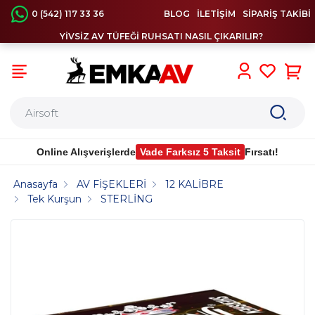
0 (542) 117 33 36
BLOG
İLETİŞİM
SİPARİŞ TAKİBİ
YİVSİZ AV TÜFEĞİ RUHSATI NASIL ÇIKARILIR?
0
Online Alışverişlerde
Vade Farksız 5 Taksit
Fırsatı!
Anasayfa
AV FİŞEKLERİ
12 KALİBRE
Tek Kurşun
STERLİNG