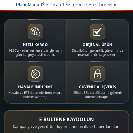
®
PlatinMarket
E-Ticaret Sistemi
İle Hazırlanmıştır.
HIZLI KARGO
ORİJİNAL ÜRÜN
14:30'a kadar verilen siparişler aynı
Distribütör garantili, güvenilir ve
gün kargoya teslim edilir.
markalı ürün seçenekleri.
HAVALE İNDİRİMİ
GÜVENLİ ALIŞVERİŞ
Havale ve EFT ödemelerinde ekstra
256bit SSL sertifikası ile güvenli
indirim avantajı.
ödeme altyapısı.
E-BÜLTENE KAYDOLUN
Kampanya ve yeni ürün duyurularından ilk siz haberdar olun.