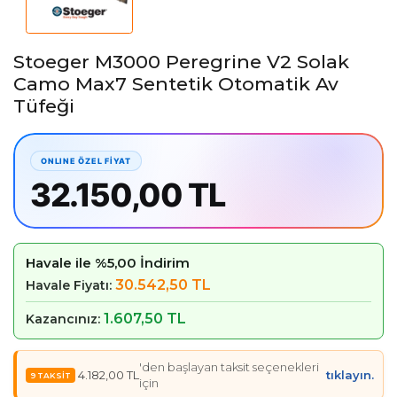
Stoeger M3000 Peregrine V2 Solak
Camo Max7 Sentetik Otomatik Av
Tüfeği
32.150,00 TL
Havale ile %5,00 İndirim
30.542,50 TL
Havale Fiyatı:
1.607,50 TL
Kazancınız:
'den başlayan taksit seçenekleri
4.182,00 TL
tıklayın.
için