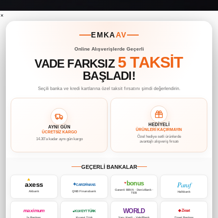
×
EMKA
AV
Online Alışverişlerde Geçerli
5 TAKSİT
VADE FARKSIZ
BAŞLADI!
Seçili banka ve kredi kartlarına özel taksit fırsatını şimdi değerlendirin.
HEDİYELİ
AYNI GÜN
ÜRÜNLERİ KAÇIRMAYIN
ÜCRETSİZ KARGO
Özel hediye setli ürünlerde
14.30’a kadar aynı gün kargo
avantajlı alışveriş fırsatı
GEÇERLİ BANKALAR
bonus
Paraf
axess
♥
✦
CARDFİNANS
Garanti BBVA · DenizBank ·
Akbank
QNB Finansbank
Halkbank
TEB
WORLD
maximum
◆ Ziraat
● KUVEYT TÜRK
İş Bankası
Kuveyt Türk
Yapı Kredi · VakıfBank
Ziraat Bankası