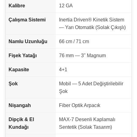
Kalibre
12 GA
Çalışma Sistemi
Inertia Driven® Kinetik Sistem
— Yarı Otomatik (Solak Çıkışlı)
Namlu Uzunluğu
66 cm / 71 cm
Fişek Yatağı
76 mm — 3" Magnum
Kapasite
4+1
Şok
Mobil — 5 Adet Değiştirilebilir
Şok
Nişangah
Fiber Optik Arpacık
Dipçik & El
MAX-7 Desenli Kaplamalı
Kundağı
Sentetik (Solak Tasarım)