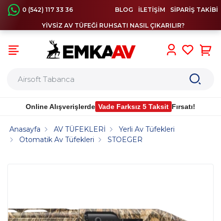
0 (542) 117 33 36
BLOG
İLETİŞİM
SİPARİŞ TAKİBİ
YİVSİZ AV TÜFEĞİ RUHSATI NASIL ÇIKARILIR?
0
Online Alışverişlerde
Vade Farksız 5 Taksit
Fırsatı!
Anasayfa
AV TÜFEKLERİ
Yerli Av Tüfekleri
Otomatik Av Tüfekleri
STOEGER