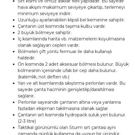
Sırt kısmı ve omuz askılar fileli yapıdadır. Bu sayede
hava akışını maksimum seviyeye çıkartıp, terlemeyi
minimum seviyeye indirir.
Uzunluğu ayarlanabilen klipsli bel kemerine sahiptir.
Çantanın üst kısmında taşıma kulbu vardır.
2 büyük bölmeye sahiptir.
İç kısımlarında harita vb. malzemelerin koyulmasına
olanak sağlayan cepleri vardır.
Bölmeleri çift yönlü fermuar ile daha kullanışlı
haldedir.
Ön kısmında 2 adet aksesuar bölmesi bulunur. Büyük
bölmesinin içerisinde ufak bir cep daha bulunur.
(kalemlik, not defteri vb.)
Yan ve alt kısımlarında sıkıştırma perlonları vardır. Bu
sayede çanta hacminin genişletilip/daraltılması
sağlanır.
Perlonlar sayesinde çantanın altına veya yanlarına
fazladan ekipman takılmasına olanak sağlar.
Çantanın sırt kısmında hydropack suluk yeri bulunur.
(2-3 litre)
Taktikal görünümlü olan Sturm sırt çantası aynı
zamanda günlük kullanıma da uygun bir üründür.