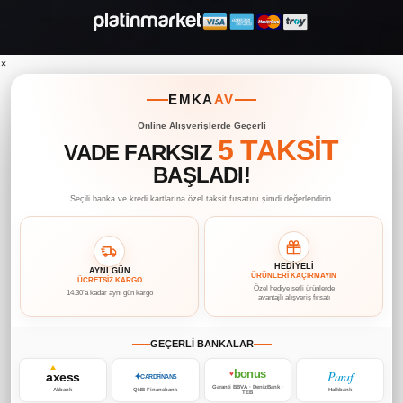
×
EMKA
AV
Online Alışverişlerde Geçerli
5 TAKSİT
VADE FARKSIZ
BAŞLADI!
Seçili banka ve kredi kartlarına özel taksit fırsatını şimdi değerlendirin.
HEDİYELİ
AYNI GÜN
ÜRÜNLERİ KAÇIRMAYIN
ÜCRETSİZ KARGO
Özel hediye setli ürünlerde
14.30’a kadar aynı gün kargo
avantajlı alışveriş fırsatı
GEÇERLİ BANKALAR
bonus
Paraf
axess
♥
✦
CARDFİNANS
Garanti BBVA · DenizBank ·
Akbank
QNB Finansbank
Halkbank
TEB