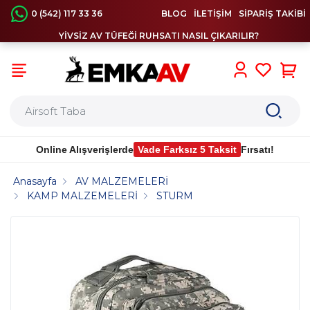
0 (542) 117 33 36
BLOG
İLETİŞİM
SİPARİŞ TAKİBİ
YİVSİZ AV TÜFEĞİ RUHSATI NASIL ÇIKARILIR?
0
Online Alışverişlerde
Vade Farksız 5 Taksit
Fırsatı!
Anasayfa
AV MALZEMELERİ
KAMP MALZEMELERİ
STURM