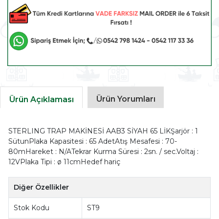
Ürün Yorumları
Ürün Açıklaması
STERLING TRAP MAKİNESİ AAB3 SİYAH 65 LİKŞarjör : 1
SütunPlaka Kapasitesi : 65 AdetAtış Mesafesi : 70-
80mHareket : N/ATekrar Kurma Süresi : 2sn. / sec.Voltaj :
12VPlaka Tipi : ø 11cmHedef hariç
Diğer Özellikler
Stok Kodu
ST9