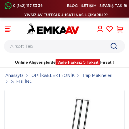
0 (542) 117 33 36
BLOG
İLETİŞİM
SİPARİŞ TAKİBİ
YİVSİZ AV TÜFEĞİ RUHSATI NASIL ÇIKARILIR?
0
Online Alışverişlerde
Vade Farksız 5 Taksit
Fırsatı!
Anasayfa
OPTİK&ELEKTRONİK
Trap Makineleri
STERLİNG