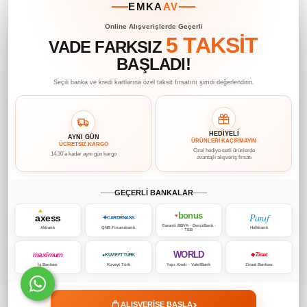
EMKA
AV
Online Alışverişlerde Geçerli
5 TAKSİT
VADE FARKSIZ
BAŞLADI!
Seçili banka ve kredi kartlarına özel taksit fırsatını şimdi değerlendirin.
HEDİYELİ
AYNI GÜN
ÜRÜNLERİ KAÇIRMAYIN
ÜCRETSİZ KARGO
Özel hediye setli ürünlerde
14.30’a kadar aynı gün kargo
avantajlı alışveriş fırsatı
GEÇERLİ BANKALAR
bonus
Paraf
axess
♥
✦
CARDFİNANS
Garanti BBVA · DenizBank ·
Akbank
QNB Finansbank
Halkbank
TEB
WORLD
maximum
◆ Ziraat
● KUVEYT TÜRK
İş Bankası
Kuveyt Türk
Yapı Kredi · VakıfBank
Ziraat Bankası
›
ALIŞVERİŞE BAŞLA