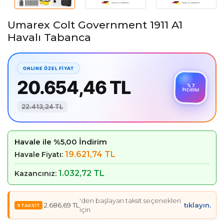
Umarex Colt Government 1911 A1
Havalı Tabanca
20.654,46 TL
% 7
İNDİRİM
22.413,24 TL
Havale ile %5,00 İndirim
19.621,74 TL
Havale Fiyatı:
1.032,72 TL
Kazancınız:
'den başlayan taksit seçenekleri
2.686,69 TL
tıklayın.
için