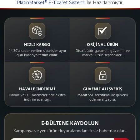
®
PlatinMarket
E-Ticaret Sistemi
İle Hazırlanmıştır.
HIZLI KARGO
ORİJİNAL ÜRÜN
14:30'a kadar verilen siparişler aynı
Distribütör garantili, güvenilir ve
gün kargoya teslim edilir.
markalı ürün seçenekleri.
HAVALE İNDİRİMİ
GÜVENLİ ALIŞVERİŞ
Havale ve EFT ödemelerinde ekstra
256bit SSL sertifikası ile güvenli
indirim avantajı.
ödeme altyapısı.
E-BÜLTENE KAYDOLUN
Kampanya ve yeni ürün duyurularından ilk siz haberdar olun.