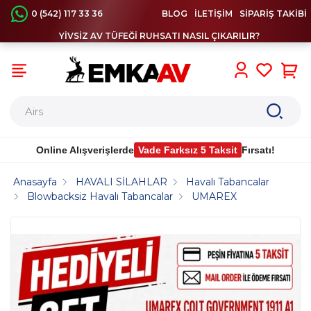
0 (542) 117 33 36
BLOG
İLETİŞİM
SİPARİŞ TAKİBİ
YİVSİZ AV TÜFEĞİ RUHSATI NASIL ÇIKARILIR?
0
Online Alışverişlerde
Vade Farksız 5 Taksit
Fırsatı!
Anasayfa
HAVALI SİLAHLAR
Havalı Tabancalar
Blowbacksiz Havalı Tabancalar
UMAREX