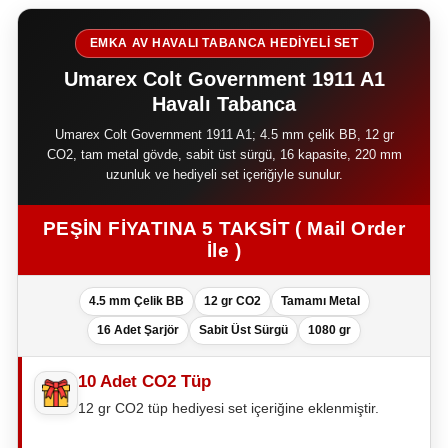
EMKA AV HAVALI TABANCA HEDİYELİ SET
Umarex Colt Government 1911 A1
Havalı Tabanca
Umarex Colt Government 1911 A1; 4.5 mm çelik BB, 12 gr
CO2, tam metal gövde, sabit üst sürgü, 16 kapasite, 220 mm
uzunluk ve hediyeli set içeriğiyle sunulur.
PEŞİN FİYATINA 5 TAKSİT ( Mail Order
İle )
4.5 mm Çelik BB
12 gr CO2
Tamamı Metal
16 Adet Şarjör
Sabit Üst Sürgü
1080 gr
10 Adet CO2 Tüp
12 gr CO2 tüp hediyesi set içeriğine eklenmiştir.