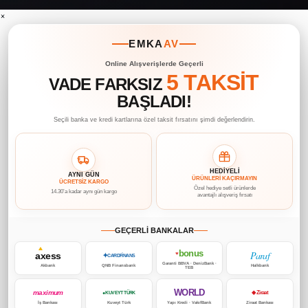
×
EMKA
AV
Online Alışverişlerde Geçerli
5 TAKSİT
VADE FARKSIZ
BAŞLADI!
Seçili banka ve kredi kartlarına özel taksit fırsatını şimdi değerlendirin.
HEDİYELİ
AYNI GÜN
ÜRÜNLERİ KAÇIRMAYIN
ÜCRETSİZ KARGO
Özel hediye setli ürünlerde
14.30’a kadar aynı gün kargo
avantajlı alışveriş fırsatı
GEÇERLİ BANKALAR
bonus
Paraf
axess
♥
✦
CARDFİNANS
Garanti BBVA · DenizBank ·
Akbank
QNB Finansbank
Halkbank
TEB
WORLD
maximum
◆ Ziraat
● KUVEYT TÜRK
İş Bankası
Kuveyt Türk
Yapı Kredi · VakıfBank
Ziraat Bankası