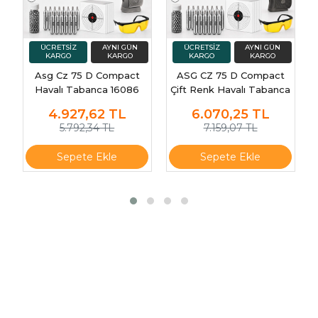
Asg Cz 75 D Compact
ASG CZ 75 D Compact
Havalı Tabanca 16086
Çift Renk Havalı Tabanca
16200
4.927,62
TL
6.070,25
TL
5.792,34 TL
7.159,07 TL
Sepete Ekle
Sepete Ekle