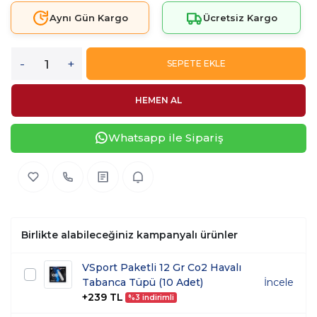
Aynı Gün Kargo
Ücretsiz Kargo
-
+
SEPETE EKLE
HEMEN AL
Whatsapp ile Sipariş
Birlikte alabileceğiniz kampanyalı ürünler
VSport Paketli 12 Gr Co2 Havalı
Tabanca Tüpü (10 Adet)
İncele
+239 TL
%3 indirimli