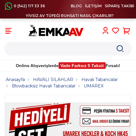
0 (542) 117 33 36
BLOG
İLETİŞİM
SİPARİŞ TAKİBİ
YİVSİZ AV TÜFEĞİ RUHSATI NASIL ÇIKARILIR?
0
Online Alışverişlerde
Vade Farksız 5 Taksit
Fırsatı!
Anasayfa
HAVALI SİLAHLAR
Havalı Tabancalar
Blowbacksiz Havalı Tabancalar
UMAREX