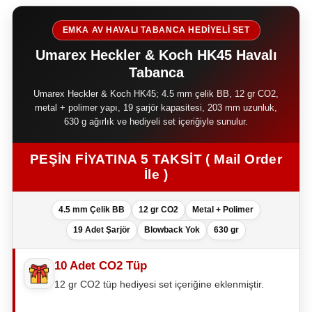
EMKA AV HAVALI TABANCA HEDİYELİ SET
Umarex Heckler & Koch HK45 Havalı
Tabanca
Umarex Heckler & Koch HK45; 4.5 mm çelik BB, 12 gr CO2,
metal + polimer yapı, 19 şarjör kapasitesi, 203 mm uzunluk,
630 g ağırlık ve hediyeli set içeriğiyle sunulur.
PEŞİN FİYATINA 5 TAKSİT ( Mail Order
İle )
4.5 mm Çelik BB
12 gr CO2
Metal + Polimer
19 Adet Şarjör
Blowback Yok
630 gr
10 Adet CO2 Tüp
12 gr CO2 tüp hediyesi set içeriğine eklenmiştir.