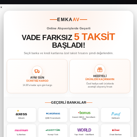
×
EMKA
AV
Online Alışverişlerde Geçerli
5 TAKSİT
VADE FARKSIZ
BAŞLADI!
Seçili banka ve kredi kartlarına özel taksit fırsatını şimdi değerlendirin.
HEDİYELİ
AYNI GÜN
ÜRÜNLERİ KAÇIRMAYIN
ÜCRETSİZ KARGO
Özel hediye setli ürünlerde
14.30’a kadar aynı gün kargo
avantajlı alışveriş fırsatı
GEÇERLİ BANKALAR
bonus
Paraf
axess
♥
✦
CARDFİNANS
Garanti BBVA · DenizBank ·
Akbank
QNB Finansbank
Halkbank
TEB
WORLD
maximum
◆ Ziraat
● KUVEYT TÜRK
İş Bankası
Kuveyt Türk
Yapı Kredi · VakıfBank
Ziraat Bankası