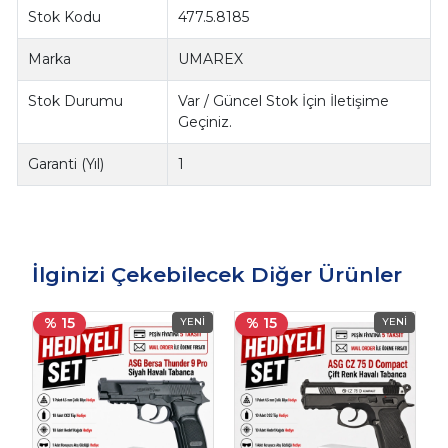
Stok Kodu
477.5.8185
Marka
UMAREX
Stok Durumu
Var / Güncel Stok İçin İletişime
Geçiniz.
Garanti (Yıl)
1
İlginizi Çekebilecek Diğer Ürünler
% 15
% 15