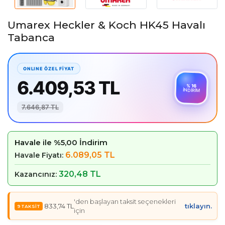
Umarex Heckler & Koch HK45 Havalı
Tabanca
6.409,53 TL
% 16
İNDİRİM
7.646,87 TL
Havale ile %5,00 İndirim
6.089,05 TL
Havale Fiyatı:
320,48 TL
Kazancınız:
'den başlayan taksit seçenekleri
833,74 TL
tıklayın.
için