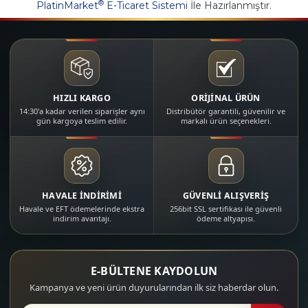
®
PlatinMarket
E-Ticaret Sistemi
İle Hazırlanmıştır.
HIZLI KARGO
ORİJİNAL ÜRÜN
14:30'a kadar verilen siparişler aynı
Distribütör garantili, güvenilir ve
gün kargoya teslim edilir.
markalı ürün seçenekleri.
HAVALE İNDİRİMİ
GÜVENLİ ALIŞVERİŞ
Havale ve EFT ödemelerinde ekstra
256bit SSL sertifikası ile güvenli
indirim avantajı.
ödeme altyapısı.
E-BÜLTENE KAYDOLUN
Kampanya ve yeni ürün duyurularından ilk siz haberdar olun.