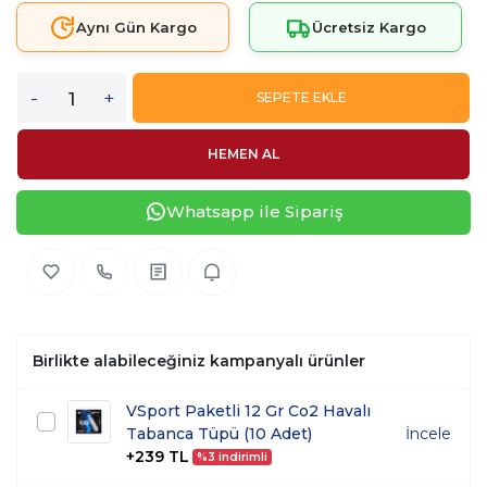
Aynı Gün Kargo
Ücretsiz Kargo
-
+
SEPETE EKLE
HEMEN AL
Whatsapp ile Sipariş
Birlikte alabileceğiniz kampanyalı ürünler
VSport Paketli 12 Gr Co2 Havalı
Tabanca Tüpü (10 Adet)
İncele
+239 TL
%3 indirimli