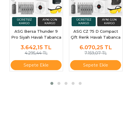
ASG Bersa Thunder 9
ASG CZ 75 D Compact
Pro Siyah Havalı Tabanca
Çift Renk Havalı Tabanca
17302
16200
3.642,15
TL
6.070,25
TL
4.295,44 TL
7.159,07 TL
Sepete Ekle
Sepete Ekle