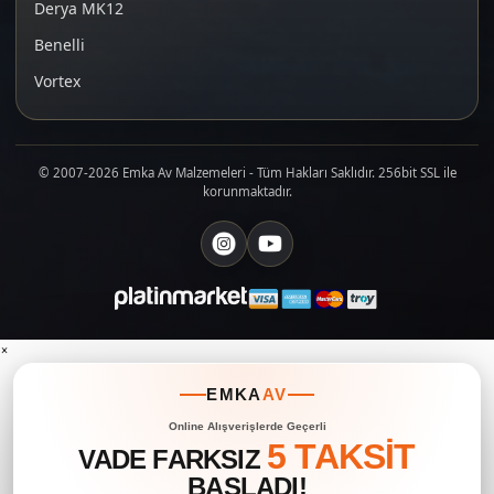
Derya MK12
Benelli
Vortex
© 2007-2026 Emka Av Malzemeleri - Tüm Hakları Saklıdır. 256bit SSL ile
korunmaktadır.
×
EMKA
AV
Online Alışverişlerde Geçerli
5 TAKSİT
VADE FARKSIZ
BAŞLADI!