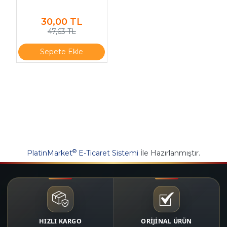
30,00
TL
47,63 TL
Sepete Ekle
®
PlatinMarket
E-Ticaret Sistemi
İle Hazırlanmıştır.
HIZLI KARGO
ORİJİNAL ÜRÜN