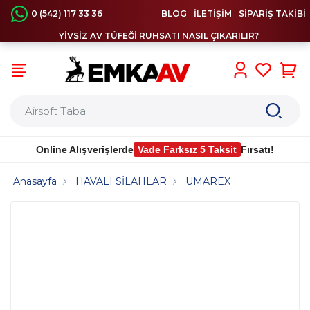
0 (542) 117 33 36
BLOG
İLETİŞİM
SİPARİŞ TAKİBİ
YİVSİZ AV TÜFEĞİ RUHSATI NASIL ÇIKARILIR?
0
Online Alışverişlerde
Vade Farksız 5 Taksit
Fırsatı!
Anasayfa
HAVALI SİLAHLAR
UMAREX