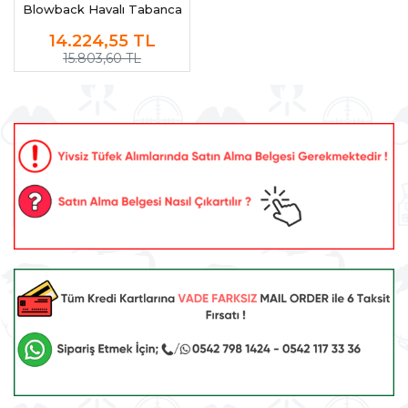
Blowback Havalı Tabanca
(Pellet)
14.224,55
TL
15.803,60 TL