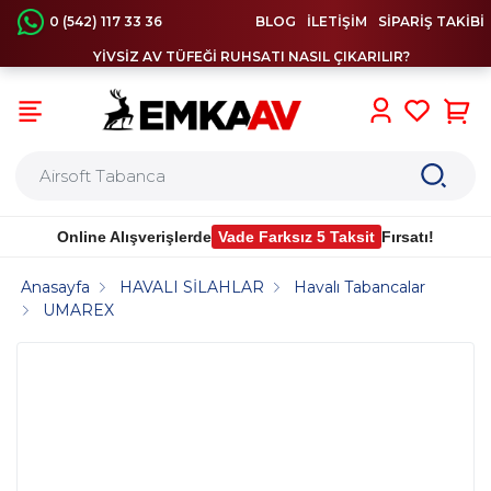
0 (542) 117 33 36
BLOG
İLETİŞİM
SİPARİŞ TAKİBİ
YİVSİZ AV TÜFEĞİ RUHSATI NASIL ÇIKARILIR?
0
Online Alışverişlerde
Vade Farksız 5 Taksit
Fırsatı!
Anasayfa
HAVALI SİLAHLAR
Havalı Tabancalar
UMAREX