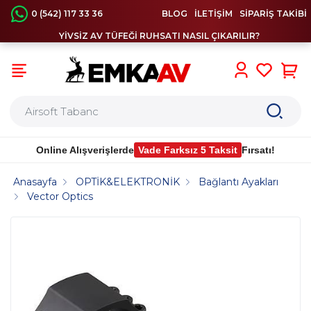
0 (542) 117 33 36
BLOG
İLETİŞİM
SİPARİŞ TAKİBİ
YİVSİZ AV TÜFEĞİ RUHSATI NASIL ÇIKARILIR?
0
Online Alışverişlerde
Vade Farksız 5 Taksit
Fırsatı!
Anasayfa
OPTİK&ELEKTRONİK
Bağlantı Ayakları
Vector Optics