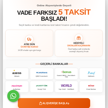
Online Alışverişlerde Geçerli
5 TAKSİT
VADE FARKSIZ
BAŞLADI!
Seçili banka ve kredi kartlarına özel taksit fırsatını şimdi değerlendirin.
HEDİYELİ
AYNI GÜN
ÜRÜNLERİ KAÇIRMAYIN
ÜCRETSİZ KARGO
Özel hediye setli ürünlerde
14.30’a kadar aynı gün kargo
avantajlı alışveriş fırsatı
GEÇERLİ BANKALAR
bonus
Paraf
axess
♥
✦
CARDFİNANS
Garanti BBVA · DenizBank ·
Akbank
QNB Finansbank
Halkbank
TEB
WORLD
maximum
◆ Ziraat
● KUVEYT TÜRK
İş Bankası
Kuveyt Türk
Yapı Kredi · VakıfBank
Ziraat Bankası
›
ALIŞVERİŞE BAŞLA