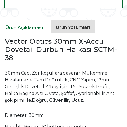
Ürün Yorumları
Ürün Açıklaması
Vector Optics 30mm X-Accu
Dovetail Dürbün Halkası SCTM-
38
30mm Çap, Zor koşullara dayanır, Mükemmel
Hizalama ve Tam Doğruluk, CNC Yapım, 12mm
Genişlik Dovetail ??Ray için, 1,5 "Yüksek Profil,
Halka Başına Altı Cıvata, Şeffaf, Ayarlanabilir Anti-
şok pimi ile.
Doğru, Güvenilir, Ucuz.
Diameter: 30mm
Height: 38mm 1.5" bottom to center