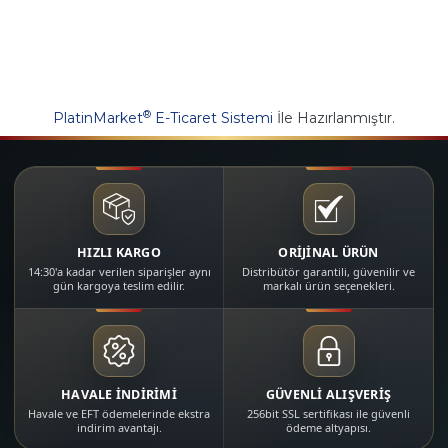
®
PlatinMarket
E-Ticaret Sistemi
İle Hazırlanmıştır.
HIZLI KARGO
ORİJİNAL ÜRÜN
14:30'a kadar verilen siparişler aynı
Distribütör garantili, güvenilir ve
gün kargoya teslim edilir.
markalı ürün seçenekleri.
HAVALE İNDİRİMİ
GÜVENLİ ALIŞVERİŞ
Havale ve EFT ödemelerinde ekstra
256bit SSL sertifikası ile güvenli
indirim avantajı.
ödeme altyapısı.