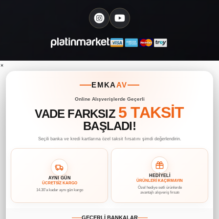
×
EMKA
AV
Online Alışverişlerde Geçerli
5 TAKSİT
VADE FARKSIZ
BAŞLADI!
Seçili banka ve kredi kartlarına özel taksit fırsatını şimdi değerlendirin.
HEDİYELİ
AYNI GÜN
ÜRÜNLERİ KAÇIRMAYIN
ÜCRETSİZ KARGO
Özel hediye setli ürünlerde
14.30’a kadar aynı gün kargo
avantajlı alışveriş fırsatı
GEÇERLİ BANKALAR