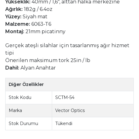
Yükseklik:
40mm / 1,6", alttan halka merkezine
Ağırlık:
182g / 6.4oz
Yüzey:
Siyah mat
Malzeme:
6063-T6
Montaj:
21mm picatinny
Gerçek ateşli silahlar için tasarlanmış ağır hizmet
tipi
Önerilen maksimum tork 25in / lb
Dahil:
Alyan Anahtar
Diğer Özellikler
Stok Kodu
SCTM-54
Marka
Vector Optics
Stok Durumu
Tükendi