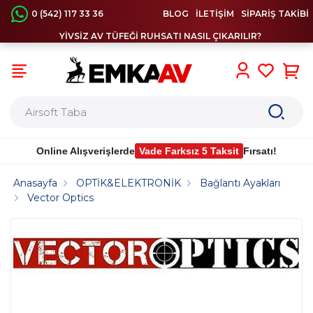
0 (542) 117 33 36
BLOG
İLETİŞİM
SİPARİŞ TAKİBİ
YİVSİZ AV TÜFEĞİ RUHSATI NASIL ÇIKARILIR?
0
Online Alışverişlerde
Vade Farksız 5 Taksit
Fırsatı!
Anasayfa
OPTİK&ELEKTRONİK
Bağlantı Ayakları
Vector Optics