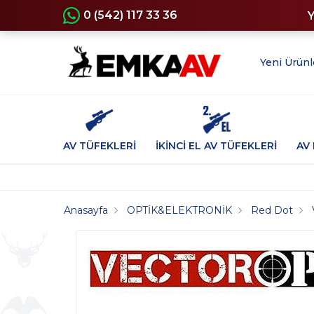
0 (542) 117 33 36
Yeni Ürünl
AV TÜFEKLERİ
İKİNCİ EL AV TÜFEKLERİ
AV 
Anasayfa
OPTİK&ELEKTRONİK
Red Dot