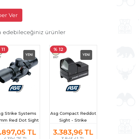
ber Ver
h edebileceğiniz ürünler
 11
% 12
YENİ
YENİ
sg Strike Systems
Asg Compact Reddot
 mm Red Dot Sight
Sight - Strike
Systems
.897,05
TL
3.383,96
TL