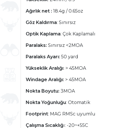
Ağırlık net :
18.4g / 0.65oz
Göz Kaldırma
: Sınırsız
Optik Kaplama
: Çok Kaplamalı
Paralaks:
Sınırsız <2MOA
Paralaks Ayarı:
50 yard
Yükseklik Aralığı
: > 45MOA
Windage Aralığı:
> 45MOA
Nokta Boyutu:
3MOA
Nokta Yoğunluğu
: Otomatik
Footprint
: MAG RMSc uyumlu
Çalışma Sıcaklığ
ı: -20~+55C