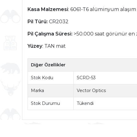
Kasa Malzemesi
: 6061-T6 alüminyum alaşım
Pil Türü:
CR2032
Pil Çalışma Süresi:
>50.000 saat görünür en 
Yüzey
: TAN mat
Diğer Özellikler
Stok Kodu
SCRD-53
Marka
Vector Optics
Stok Durumu
Tükendi