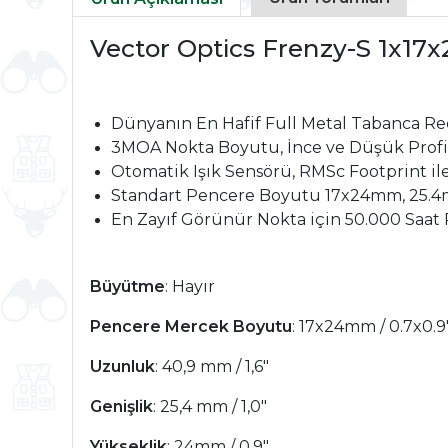
Vector Optics Frenzy-S 1x1
Dünyanın En Hafif Full Metal Tabanca Red 
3MOA Nokta Boyutu, İnce ve Düşük Profil,
Otomatik Işık Sensörü, RMSc Footprint i
Standart Pencere Boyutu 17x24mm, 25.4
En Zayıf Görünür Nokta için 50.000 Saat 
Büyütme
: Hayır
Pencere Mercek Boyutu
: 17x24mm / 0.7x0.9
Uzunluk
: 40,9 mm / 1,6"
Genişlik
: 25,4 mm / 1,0"
Yükseklik
: 24mm / 0.9"