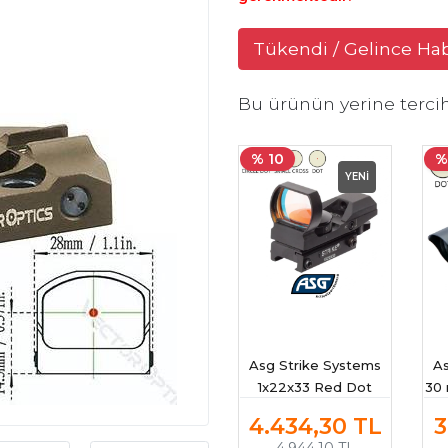
Tükendi / Gelince Ha
Bu ürünün yerine terci
% 10
%
YENİ
Asg Strike Systems
A
1x22x33 Red Dot
30
Sight
4.434,30
TL
3