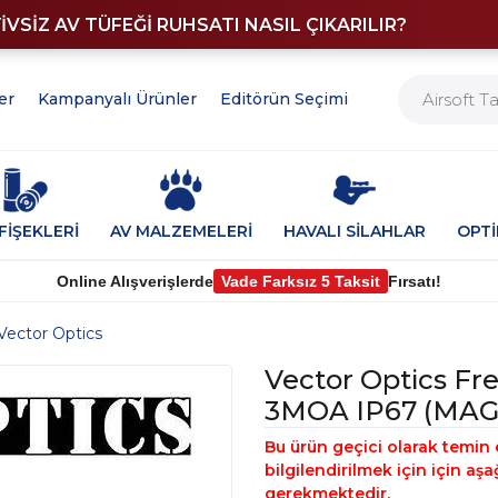
YİVSİZ AV TÜFEĞİ RUHSATI NASIL ÇIKARILIR?
er
Kampanyalı Ürünler
Editörün Seçimi
FİŞEKLERİ
AV MALZEMELERİ
HAVALI SİLAHLAR
OPT
Online Alışverişlerde
Vade Farksız 5 Taksit
Fırsatı!
Vector Optics
Vector Optics Fr
3MOA IP67 (MAG)
Bu ürün geçici olarak temin 
bilgilendirilmek için için a
gerekmektedir.