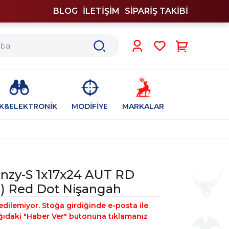
BLOG
İLETİŞİM
SİPARİŞ TAKİBİ
0
İK&ELEKTRONİK
MODİFİYE
MARKALAR
enzy-S 1x17x24 AUT RD
 Red Dot Nişangah
edilemiyor. Stoğa girdiğinde e-posta ile
şağıdaki "Haber Ver" butonuna tıklamanız