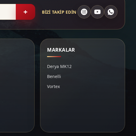
+
BİZİ TAKİP EDİN
MARKALAR
Derya MK12
Benelli
Vortex