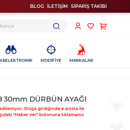
BLOG
İLETİŞİM
SİPARİŞ TAKİBİ
0
İK&ELEKTRONİK
MODİFİYE
MARKALAR
8 30mm DÜRBÜN AYAĞI
edilemiyor. Stoğa girdiğinde e-posta ile
şağıdaki "Haber Ver" butonuna tıklamanız