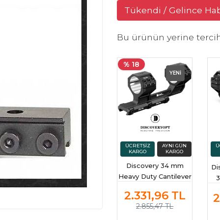
Tükendi / Gelince Ha
Bu ürünün yerine terci
% 18
YENİ
Discovery 34 mm
Di
Heavy Duty Cantilever
3
Montaj 20 Moa Açılı
Dü
2.331,96
TL
2
Dürbün Ayağı
2.855,47 TL