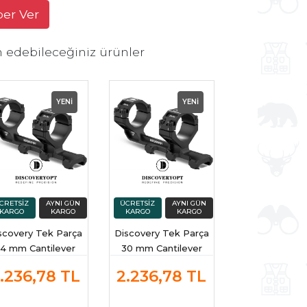
ber Ver
h edebileceğiniz ürünler
YENİ
YENİ
scovery Tek Parça
Discovery Tek Parça
4 mm Cantilever
30 mm Cantilever
rbün Montaj Ayağı
Dürbün Montaj Ayağı
.236,78
TL
2.236,78
TL