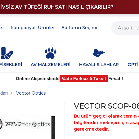
YİVSİZ AV TÜFEĞİ RUHSATI NASIL ÇIKARILIR?
er
Kampanyalı Ürünler
Editörün Seçimi
FİŞEKLERİ
AV MALZEMELERİ
HAVALI SİLAHLAR
OPT
Online Alışverişlerde
Vade Farksız 5 Taksit
Fırsatı!
ları
Vector Optics
VECTOR SCOP-0
Bu ürün geçici olarak temin 
bilgilendirilmek için için a
gerekmektedir.