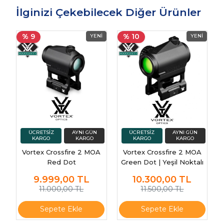
İlginizi Çekebilecek Diğer Ürünler
% 9
% 10
Vortex Crossfire 2 MOA
Vortex Crossfire 2 MOA
Red Dot
Green Dot | Yeşil Noktalı
Hassas Nişangah
9.999,00
TL
10.300,00
TL
11.000,00 TL
11.500,00 TL
Sepete Ekle
Sepete Ekle