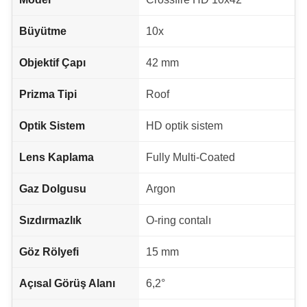
Büyütme
10x
Objektif Çapı
42 mm
Prizma Tipi
Roof
Optik Sistem
HD optik sistem
Lens Kaplama
Fully Multi-Coated
Gaz Dolgusu
Argon
Sızdırmazlık
O-ring contalı
Göz Rölyefi
15 mm
Açısal Görüş Alanı
6,2°