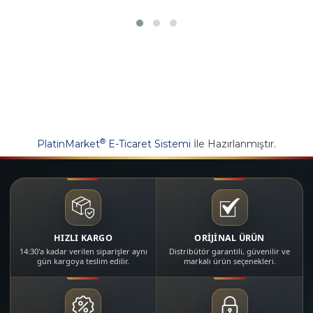
®
PlatinMarket
E-Ticaret Sistemi
İle Hazırlanmıştır.
HIZLI KARGO
ORİJİNAL ÜRÜN
14:30'a kadar verilen siparişler aynı
Distribütör garantili, güvenilir ve
gün kargoya teslim edilir.
markalı ürün seçenekleri.