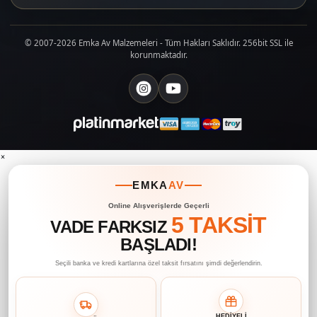
© 2007-2026 Emka Av Malzemeleri - Tüm Hakları Saklıdır. 256bit SSL ile
korunmaktadır.
×
EMKA
AV
Online Alışverişlerde Geçerli
5 TAKSİT
VADE FARKSIZ
BAŞLADI!
Seçili banka ve kredi kartlarına özel taksit fırsatını şimdi değerlendirin.
HEDİYELİ