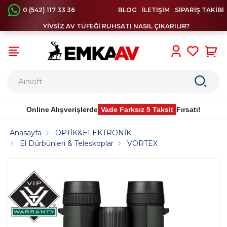
0 (542) 117 33 36
BLOG
İLETİŞİM
SİPARİŞ TAKİBİ
YİVSİZ AV TÜFEĞİ RUHSATI NASIL ÇIKARILIR?
0
Online Alışverişlerde
Vade Farksız 5 Taksit
Fırsatı!
Anasayfa
OPTİK&ELEKTRONİK
El Dürbünleri & Teleskoplar
VORTEX