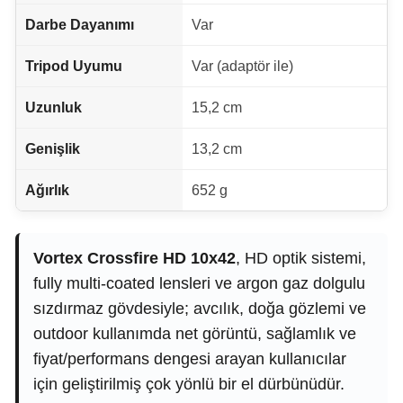
Darbe Dayanımı
Var
Tripod Uyumu
Var (adaptör ile)
Uzunluk
15,2 cm
Genişlik
13,2 cm
Ağırlık
652 g
Vortex Crossfire HD 10x42
, HD optik sistemi,
fully multi-coated lensleri ve argon gaz dolgulu
sızdırmaz gövdesiyle; avcılık, doğa gözlemi ve
outdoor kullanımda net görüntü, sağlamlık ve
fiyat/performans dengesi arayan kullanıcılar
için geliştirilmiş çok yönlü bir el dürbünüdür.