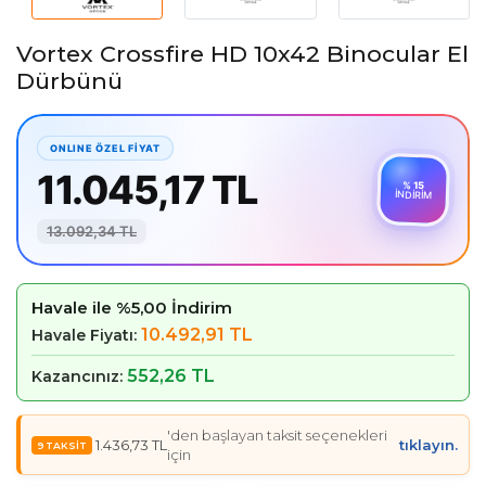
Vortex Crossfire HD 10x42 Binocular El
Dürbünü
11.045,17 TL
% 15
İNDİRİM
13.092,34 TL
Havale ile %5,00 İndirim
10.492,91 TL
Havale Fiyatı:
552,26 TL
Kazancınız:
'den başlayan taksit seçenekleri
1.436,73 TL
tıklayın.
için