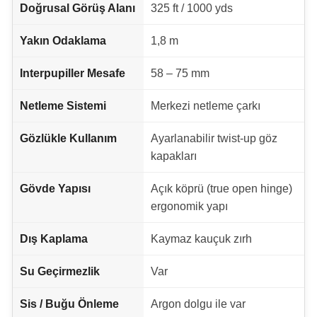
Doğrusal Görüş Alanı
325 ft / 1000 yds
Yakın Odaklama
1,8 m
Interpupiller Mesafe
58 – 75 mm
Netleme Sistemi
Merkezi netleme çarkı
Gözlükle Kullanım
Ayarlanabilir twist-up göz
kapakları
Gövde Yapısı
Açık köprü (true open hinge)
ergonomik yapı
Dış Kaplama
Kaymaz kauçuk zırh
Su Geçirmezlik
Var
Sis / Buğu Önleme
Argon dolgu ile var