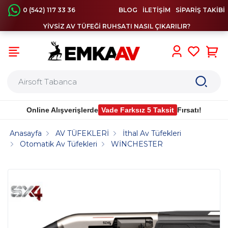
0 (542) 117 33 36
BLOG
İLETİŞİM
SİPARİŞ TAKİBİ
YİVSİZ AV TÜFEĞİ RUHSATI NASIL ÇIKARILIR?
0
Online Alışverişlerde
Vade Farksız 5 Taksit
Fırsatı!
Anasayfa
AV TÜFEKLERİ
İthal Av Tüfekleri
Otomatik Av Tüfekleri
WİNCHESTER