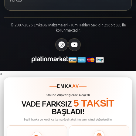
© 2007-2026 Emka Av Malzemeleri - Tüm Hakları Saklıdır. 256bit SSL ile
korunmaktadır.
×
EMKA
AV
Online Alışverişlerde Geçerli
5 TAKSİT
VADE FARKSIZ
BAŞLADI!
Seçili banka ve kredi kartlarına özel taksit fırsatını şimdi değerlendirin.