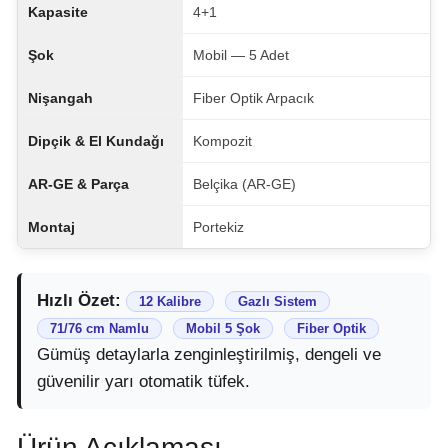
Kapasite
4+1
Şok
Mobil — 5 Adet
Nişangah
Fiber Optik Arpacık
Dipçik & El Kundağı
Kompozit
AR-GE & Parça
Belçika (AR-GE)
Montaj
Portekiz
Hızlı Özet:
12 Kalibre
Gazlı Sistem
71/76 cm Namlu
Mobil 5 Şok
Fiber Optik
Gümüş detaylarla zenginleştirilmiş, dengeli ve
güvenilir yarı otomatik tüfek.
Ürün Açıklaması