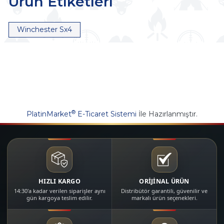
Ürün Etiketleri
Winchester Sx4
®
PlatinMarket
E-Ticaret Sistemi
İle Hazırlanmıştır.
HIZLI KARGO
ORİJİNAL ÜRÜN
14:30'a kadar verilen siparişler aynı
Distribütör garantili, güvenilir ve
gün kargoya teslim edilir.
markalı ürün seçenekleri.