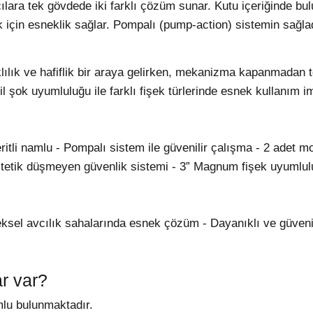
ıcılara tek gövdede iki farklı çözüm sunar. Kutu içeriğinde b
 için esneklik sağlar. Pompalı (pump-action) sistemin sağlad
lılık ve hafiflik bir araya gelirken, mekanizma kapanmadan 
l şok uyumluluğu ile farklı fişek türlerinde esnek kullanım i
ritli namlu - Pompalı sistem ile güvenilir çalışma - 2 adet m
tetik düşmeyen güvenlik sistemi - 3” Magnum fişek uyumlu
eneksel avcılık sahalarında esnek çözüm - Dayanıklı ve güveni
ar var?
mlu bulunmaktadır.