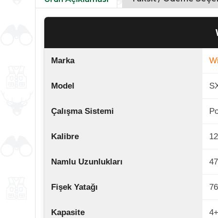
Marka
Wi
Model
SX
Çalışma Sistemi
Po
Kalibre
1
Namlu Uzunlukları
47
Fişek Yatağı
76
Kapasite
4