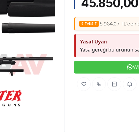
45.850,00
5.964,07 TL
'den 
Yasal Uyarı
Yasa gereği bu ürünün sa
Wh