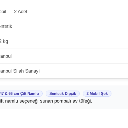
bil — 2 Adet
ntetik
2 kg
tanbul
tanbul Silah Sanayi
47 & 66 cm Çift Namlu
Sentetik Dipçik
2 Mobil Şok
çift namlu seçeneği sunan pompalı av tüfeği.