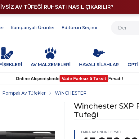
YİVSİZ AV TÜFEĞİ RUHSATI NASIL ÇIKARILIR?
er
Kampanyalı Ürünler
Editörün Seçimi
FİŞEKLERİ
AV MALZEMELERİ
HAVALI SİLAHLAR
OPT
Online Alışverişlerde
Vade Farksız 5 Taksit
Fırsatı!
Pompalı Av Tüfekleri
WİNCHESTER
Winchester SXP 
Tüfeği