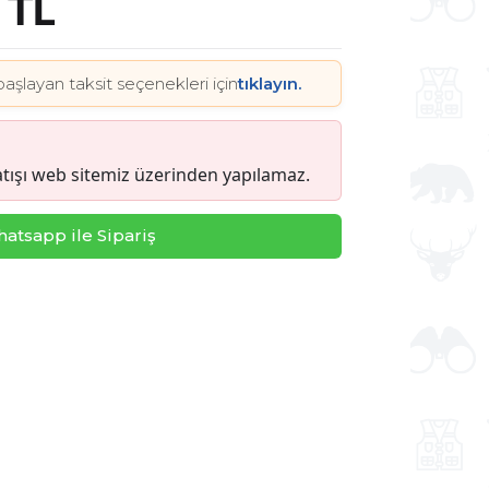
 TL
başlayan taksit seçenekleri için
tıklayın.
tışı web sitemiz üzerinden yapılamaz.
atsapp ile Sipariş