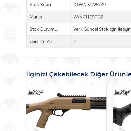
Stok Kodu
01.WN.512257391
Marka
WİNCHESTER
Stok Durumu
Var / Güncel Stok İçin İletiş
Garanti (Yıl)
2
İlginizi Çekebilecek Diğer Ürünle