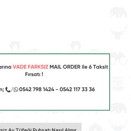
vsiz Av Tüfeği Ruhsatı Nasıl Alınır