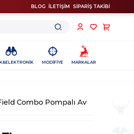
BLOG
İLETİŞİM
SİPARİŞ TAKİBİ
0
İK&ELEKTRONİK
MODİFİYE
MARKALAR
Field Combo Pompalı Av