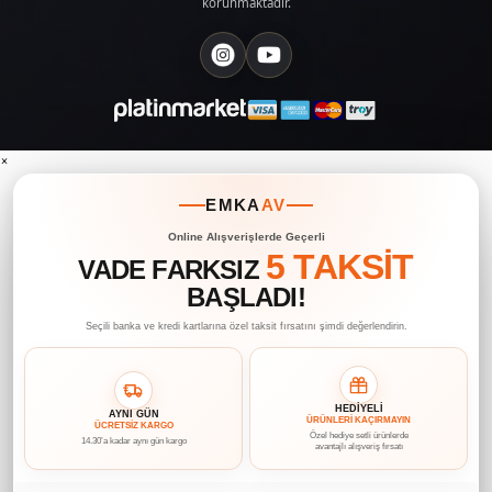
korunmaktadır.
×
EMKA
AV
Online Alışverişlerde Geçerli
5 TAKSİT
VADE FARKSIZ
BAŞLADI!
Seçili banka ve kredi kartlarına özel taksit fırsatını şimdi değerlendirin.
HEDİYELİ
AYNI GÜN
ÜRÜNLERİ KAÇIRMAYIN
ÜCRETSİZ KARGO
Özel hediye setli ürünlerde
14.30’a kadar aynı gün kargo
avantajlı alışveriş fırsatı