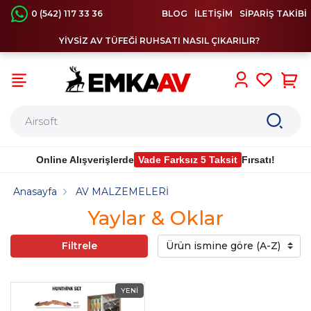
0 (542) 117 33 36
BLOG
İLETİŞİM
SİPARİŞ TAKİBİ
YİVSİZ AV TÜFEĞİ RUHSATI NASIL ÇIKARILIR?
0
Online Alışverişlerde
Vade Farksız 5 Taksit
Fırsatı!
Anasayfa
AV MALZEMELERİ
Yaylar & Oklar
Filtrele