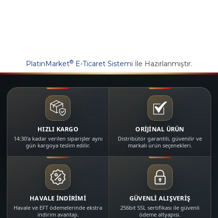
®
PlatinMarket
E-Ticaret Sistemi
İle Hazırlanmıştır.
HIZLI KARGO
ORİJİNAL ÜRÜN
14:30'a kadar verilen siparişler aynı
Distribütör garantili, güvenilir ve
gün kargoya teslim edilir.
markalı ürün seçenekleri.
HAVALE İNDİRİMİ
GÜVENLİ ALIŞVERİŞ
Havale ve EFT ödemelerinde ekstra
256bit SSL sertifikası ile güvenli
indirim avantajı.
ödeme altyapısı.