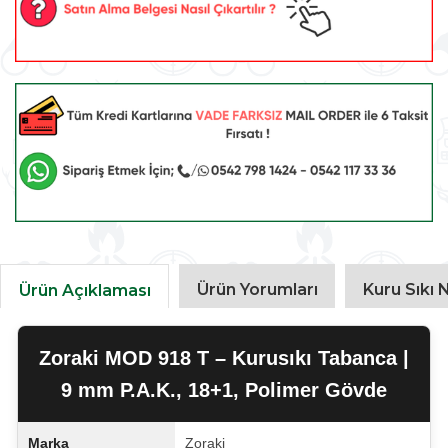
Ürün Yorumları
Kuru Sıkı N
Ürün Açıklaması
Zoraki MOD 918 T – Kurusıkı Tabanca |
9 mm P.A.K., 18+1, Polimer Gövde
Marka
Zoraki