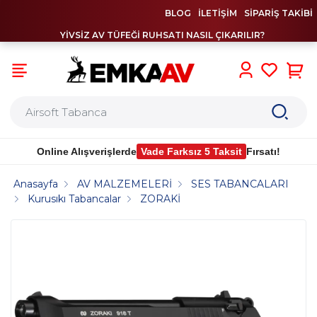
BLOG
İLETİŞİM
SİPARİŞ TAKİBİ
YİVSİZ AV TÜFEĞİ RUHSATI NASIL ÇIKARILIR?
0
Online Alışverişlerde
Vade Farksız 5 Taksit
Fırsatı!
Anasayfa
AV MALZEMELERİ
SES TABANCALARI
Kurusıkı Tabancalar
ZORAKİ