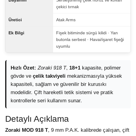
çekici tırnak
Üretici
Atak Arms
Ek Bilgi
Fişek bitiminde sürgü kilidi · Yan
butonla serbest · Havai/işaret fişeği
uyumlu
Hızlı Özet:
Zoraki 918 T
,
18+1
kapasite, polimer
gövde ve
çelik takviyeli
mekanizmasıyla yüksek
kapasiteli, sağlam ve güvenilir bir kurusıkı
modelidir. Çift hareketli tetik sistemi ve pratik
kontrollerle seri kullanım sunar.
Detaylı Açıklama
Zoraki MOD 918 T
, 9 mm P.A.K. kalibrede çalışan, çift