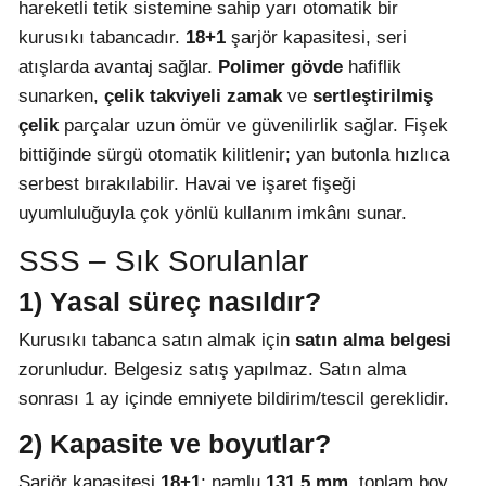
hareketli tetik sistemine sahip yarı otomatik bir
kurusıkı tabancadır.
18+1
şarjör kapasitesi, seri
atışlarda avantaj sağlar.
Polimer gövde
hafiflik
sunarken,
çelik takviyeli zamak
ve
sertleştirilmiş
çelik
parçalar uzun ömür ve güvenilirlik sağlar. Fişek
bittiğinde sürgü otomatik kilitlenir; yan butonla hızlıca
serbest bırakılabilir. Havai ve işaret fişeği
uyumluluğuyla çok yönlü kullanım imkânı sunar.
SSS – Sık Sorulanlar
1) Yasal süreç nasıldır?
Kurusıkı tabanca satın almak için
satın alma belgesi
zorunludur. Belgesiz satış yapılmaz. Satın alma
sonrası 1 ay içinde emniyete bildirim/tescil gereklidir.
2) Kapasite ve boyutlar?
Şarjör kapasitesi
18+1
; namlu
131,5 mm
, toplam boy