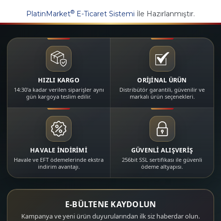
®
PlatinMarket
E-Ticaret Sistemi
İle Hazırlanmıştır.
HIZLI KARGO
ORİJİNAL ÜRÜN
14:30'a kadar verilen siparişler aynı
Distribütör garantili, güvenilir ve
gün kargoya teslim edilir.
markalı ürün seçenekleri.
HAVALE İNDİRİMİ
GÜVENLİ ALIŞVERİŞ
Havale ve EFT ödemelerinde ekstra
256bit SSL sertifikası ile güvenli
indirim avantajı.
ödeme altyapısı.
E-BÜLTENE KAYDOLUN
Kampanya ve yeni ürün duyurularından ilk siz haberdar olun.