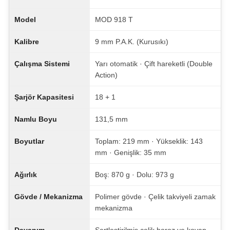
Model
MOD 918 T
Kalibre
9 mm P.A.K. (Kurusıkı)
Çalışma Sistemi
Yarı otomatik · Çift hareketli (Double
Action)
Şarjör Kapasitesi
18 + 1
Namlu Boyu
131,5 mm
Boyutlar
Toplam: 219 mm · Yükseklik: 143
mm · Genişlik: 35 mm
Ağırlık
Boş: 870 g · Dolu: 973 g
Gövde / Mekanizma
Polimer gövde · Çelik takviyeli zamak
mekanizma
Dayanım
Sertleştirilmiş çelik horoz ve kovan