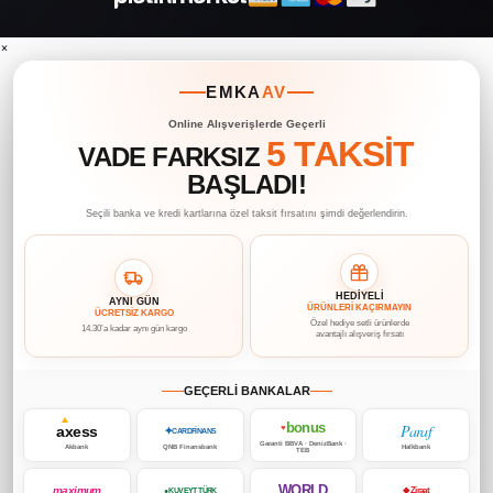
×
EMKA
AV
Online Alışverişlerde Geçerli
5 TAKSİT
VADE FARKSIZ
BAŞLADI!
Seçili banka ve kredi kartlarına özel taksit fırsatını şimdi değerlendirin.
HEDİYELİ
AYNI GÜN
ÜRÜNLERİ KAÇIRMAYIN
ÜCRETSİZ KARGO
Özel hediye setli ürünlerde
14.30’a kadar aynı gün kargo
avantajlı alışveriş fırsatı
GEÇERLİ BANKALAR
bonus
Paraf
axess
♥
✦
CARDFİNANS
Garanti BBVA · DenizBank ·
Akbank
QNB Finansbank
Halkbank
TEB
WORLD
maximum
◆ Ziraat
● KUVEYT TÜRK