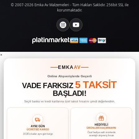
© 2007-2026 Emka Av Malzemeleri - Tüm Hakları Saklıdır. 256bit SSL ile
korunmaktadır.
×
EMKA
AV
Online Alışverişlerde Geçerli
5 TAKSİT
VADE FARKSIZ
BAŞLADI!
Seçili banka ve kredi kartlarına özel taksit fırsatını şimdi değerlendirin.
HEDİYELİ
AYNI GÜN
ÜRÜNLERİ KAÇIRMAYIN
ÜCRETSİZ KARGO
Özel hediye setli ürünlerde
14.30’a kadar aynı gün kargo
avantajlı alışveriş fırsatı