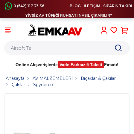
0 (542) 117 33 36
BLOG
İLETİŞİM
SİPARİŞ TAKİBİ
YİVSİZ AV TÜFEĞİ RUHSATI NASIL ÇIKARILIR?
0
Online Alışverişlerde
Vade Farksız 5 Taksit
Fırsatı!
Anasayfa
AV MALZEMELERİ
Bıçaklar & Çakılar
Çakılar
Spyderco