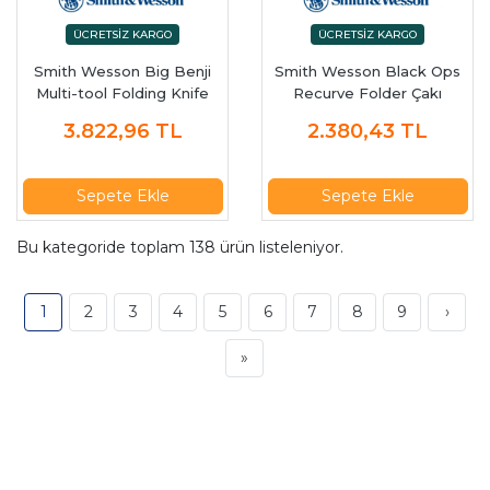
Smith Wesson Big Benji
Smith Wesson Black Ops
Multi-tool Folding Knife
Recurve Folder Çakı
Katlanır Çakı
3.822,96
TL
2.380,43
TL
Sepete Ekle
Sepete Ekle
Bu kategoride toplam
138
ürün listeleniyor.
1
2
3
4
5
6
7
8
9
›
»