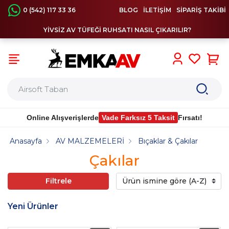
0 (542) 117 33 36
BLOG
İLETİŞİM
SİPARİŞ TAKİBİ
YİVSİZ AV TÜFEĞİ RUHSATI NASIL ÇIKARILIR?
0
Online Alışverişlerde
Vade Farksız 5 Taksit
Fırsatı!
Anasayfa
AV MALZEMELERİ
Bıçaklar & Çakılar
Çakılar
Filtrele
Yeni Ürünler