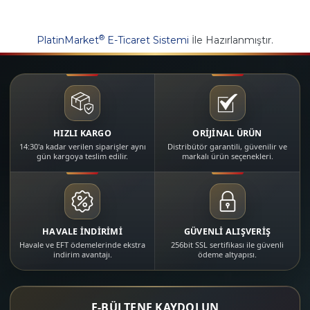
®
PlatinMarket
E-Ticaret Sistemi
İle Hazırlanmıştır.
HIZLI KARGO
ORİJİNAL ÜRÜN
14:30'a kadar verilen siparişler aynı
Distribütör garantili, güvenilir ve
gün kargoya teslim edilir.
markalı ürün seçenekleri.
HAVALE İNDİRİMİ
GÜVENLİ ALIŞVERİŞ
Havale ve EFT ödemelerinde ekstra
256bit SSL sertifikası ile güvenli
indirim avantajı.
ödeme altyapısı.
E-BÜLTENE KAYDOLUN