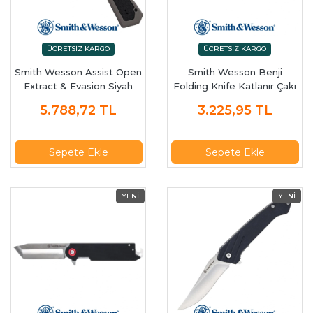
Smith Wesson Assist Open
Smith Wesson Benji
Extract & Evasion Siyah
Folding Knife Katlanır Çakı
Linerlock Katlanır Çakı –
5.788,72
TL
3.225,95
TL
Siyah/Gri Saplı
Sepete Ekle
Sepete Ekle