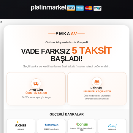
×
EMKA
AV
Online Alışverişlerde Geçerli
5 TAKSİT
VADE FARKSIZ
BAŞLADI!
Seçili banka ve kredi kartlarına özel taksit fırsatını şimdi değerlendirin.
HEDİYELİ
AYNI GÜN
ÜRÜNLERİ KAÇIRMAYIN
ÜCRETSİZ KARGO
Özel hediye setli ürünlerde
14.30’a kadar aynı gün kargo
avantajlı alışveriş fırsatı
GEÇERLİ BANKALAR
bonus
Paraf
axess
♥
✦
CARDFİNANS
Garanti BBVA · DenizBank ·
Akbank
QNB Finansbank
Halkbank
TEB