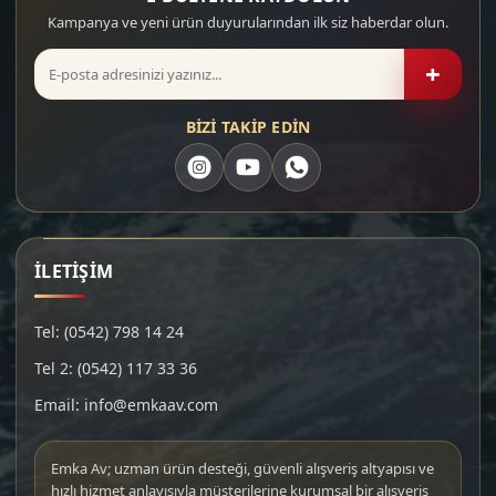
Kampanya ve yeni ürün duyurularından ilk siz haberdar olun.
+
BİZİ TAKİP EDİN
İLETİŞİM
Tel: (0542) 798 14 24
Tel 2: (0542) 117 33 36
Email: info@emkaav.com
Emka Av; uzman ürün desteği, güvenli alışveriş altyapısı ve
hızlı hizmet anlayışıyla müşterilerine kurumsal bir alışveriş